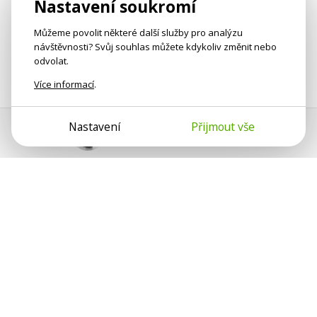
Nastavení soukromí
Můžeme povolit některé další služby pro analýzu
návštěvnosti? Svůj souhlas můžete kdykoliv změnit nebo
odvolat.
Více informací
.
Nastavení
Přijmout vše
Pomoc s platbou
Jan Smetánka
Psychologové a psychoterapeuti na webu Psychologie.cz
sdílí své zkušenosti s lidmi, kterým se nemohou věnovat
osobně. Připojte se k nám, podporujeme se navzájem.
Díky.
Předplatné