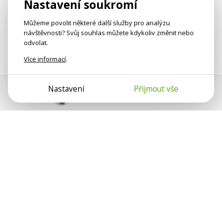
Nastavení soukromí
Můžeme povolit některé další služby pro analýzu
návštěvnosti? Svůj souhlas můžete kdykoliv změnit nebo
odvolat.
Více informací
.
Nastavení
Přijmout vše
Pomoc s platbou
Jan Smetánka
Psychologové a psychoterapeuti na webu Psychologie.cz
sdílí své zkušenosti s lidmi, kterým se nemohou věnovat
osobně. Připojte se k nám, podporujeme se navzájem.
Díky.
Předplatné