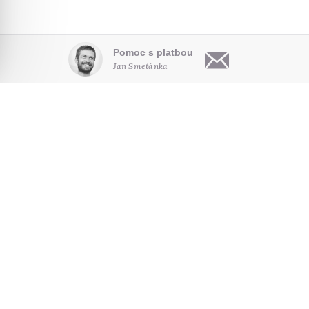
Pomoc s platbou
Jan Smetánka
OBSAH
O NÁS
HLEDAT NA WEBU
Články
Kdo jsme
Audio
Pro autory
NOVINKY E-MAILEM
Video
Kontakt
Poradna
Seriály
SLEDUJTE NÁS