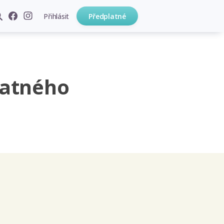
Přihlásit
Předplatné
latného