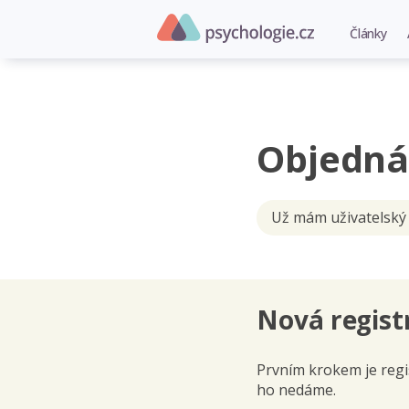
Články
Objedná
Už mám uživatelský
Nová regist
Prvním krokem je regis
ho nedáme.