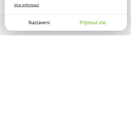
Více informací
.
Nastavení
Přijmout vše
Psychologové a psychoterapeuti
na webu Psychologie.cz sdílí své
zkušenosti s lidmi, kterým se
nemohou věnovat osobně. Připojte se
k nám, podporujeme se navzájem.
Díky.
Předplatné