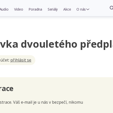
Audio
Video
Poradna
Seriály
Akce
O nás
vka dvouletého předp
 účet:
přihlásit se
race
trace. Váš e‑mail je u nás v bezpečí, nikomu