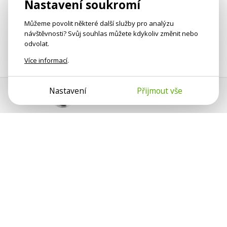
Nastavení soukromí
Můžeme povolit některé další služby pro analýzu
návštěvnosti? Svůj souhlas můžete kdykoliv změnit nebo
odvolat.
Více informací
.
Nastavení
Přijmout vše
Pomoc s platbou
Jan Smetánka
Psychologové a psychoterapeuti na webu Psychologie.cz
sdílí své zkušenosti s lidmi, kterým se nemohou věnovat
osobně. Připojte se k nám, podporujeme se navzájem.
Díky.
Předplatné