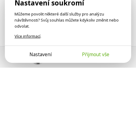
Nastavení soukromí
Můžeme povolit některé další služby pro analýzu
návštěvnosti? Svůj souhlas můžete kdykoliv změnit nebo
odvolat.
Více informací
.
Nastavení
Přijmout vše
Pomoc s platbou
Jan Smetánka
Psychologové a psychoterapeuti na webu Psychologie.cz
sdílí své zkušenosti s lidmi, kterým se nemohou věnovat
osobně. Připojte se k nám, podporujeme se navzájem.
Díky.
Předplatné