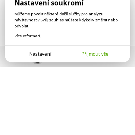
Nastavení soukromí
Můžeme povolit některé další služby pro analýzu
návštěvnosti? Svůj souhlas můžete kdykoliv změnit nebo
odvolat.
Více informací
.
Nastavení
Přijmout vše
Pomoc s platbou
Jan Smetánka
Psychologové a psychoterapeuti na webu Psychologie.cz
sdílí své zkušenosti s lidmi, kterým se nemohou věnovat
osobně. Připojte se k nám, podporujeme se navzájem.
Díky.
Předplatné