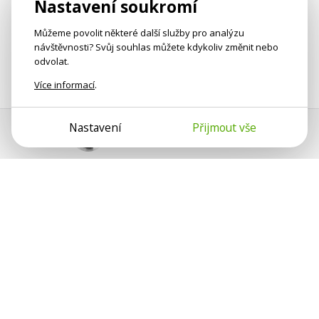
Nastavení soukromí
Můžeme povolit některé další služby pro analýzu
návštěvnosti? Svůj souhlas můžete kdykoliv změnit nebo
odvolat.
Více informací
.
Nastavení
Přijmout vše
Pomoc s platbou
Jan Smetánka
Psychologové a psychoterapeuti na webu Psychologie.cz
sdílí své zkušenosti s lidmi, kterým se nemohou věnovat
osobně. Připojte se k nám, podporujeme se navzájem.
Díky.
Předplatné