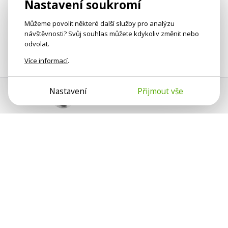
Nastavení soukromí
Můžeme povolit některé další služby pro analýzu
návštěvnosti? Svůj souhlas můžete kdykoliv změnit nebo
odvolat.
Více informací
.
Nastavení
Přijmout vše
Pomoc s platbou
Jan Smetánka
Psychologové a psychoterapeuti na webu Psychologie.cz
sdílí své zkušenosti s lidmi, kterým se nemohou věnovat
osobně. Připojte se k nám, podporujeme se navzájem.
Díky.
Předplatné