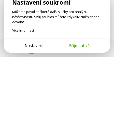
Nastavení soukromí
Můžeme povolit některé další služby pro analýzu
návštěvnosti? Svůj souhlas můžete kdykoliv změnit nebo
odvolat.
Více informací
.
Nastavení
Přijmout vše
Pomoc s platbou
Jan Smetánka
Psychologové a psychoterapeuti na webu Psychologie.cz
sdílí své zkušenosti s lidmi, kterým se nemohou věnovat
osobně. Připojte se k nám, podporujeme se navzájem.
Díky.
Předplatné