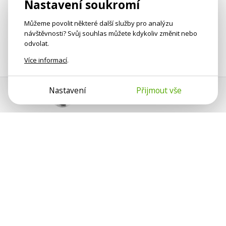
Nastavení soukromí
Můžeme povolit některé další služby pro analýzu
návštěvnosti? Svůj souhlas můžete kdykoliv změnit nebo
odvolat.
Více informací
.
Nastavení
Přijmout vše
Pomoc s platbou
Jan Smetánka
Psychologové a psychoterapeuti na webu Psychologie.cz
sdílí své zkušenosti s lidmi, kterým se nemohou věnovat
osobně. Připojte se k nám, podporujeme se navzájem.
Díky.
Předplatné