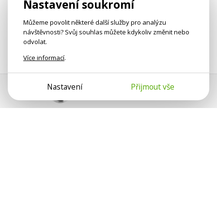
Nastavení soukromí
Můžeme povolit některé další služby pro analýzu
návštěvnosti? Svůj souhlas můžete kdykoliv změnit nebo
odvolat.
Více informací
.
Nastavení
Přijmout vše
Pomoc s platbou
Jan Smetánka
Psychologové a psychoterapeuti na webu Psychologie.cz
sdílí své zkušenosti s lidmi, kterým se nemohou věnovat
osobně. Připojte se k nám, podporujeme se navzájem.
Díky.
Předplatné