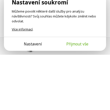
Nastavení soukromí
Můžeme povolit některé další služby pro analýzu
návštěvnosti? Svůj souhlas můžete kdykoliv změnit nebo
odvolat.
Více informací
.
Nastavení
Přijmout vše
Pomoc s platbou
Jan Smetánka
Psychologové a psychoterapeuti na webu Psychologie.cz
sdílí své zkušenosti s lidmi, kterým se nemohou věnovat
osobně. Připojte se k nám, podporujeme se navzájem.
Díky.
Předplatné