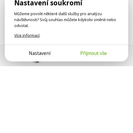
Nastavení soukromí
Můžeme povolit některé další služby pro analýzu
návštěvnosti? Svůj souhlas můžete kdykoliv změnit nebo
odvolat.
Více informací
.
Nastavení
Přijmout vše
Pomoc s platbou
Jan Smetánka
Psychologové a psychoterapeuti na webu Psychologie.cz
sdílí své zkušenosti s lidmi, kterým se nemohou věnovat
osobně. Připojte se k nám, podporujeme se navzájem.
Díky.
Předplatné