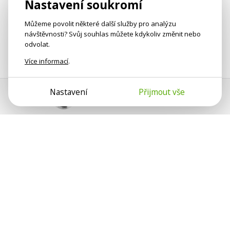
Nastavení soukromí
Můžeme povolit některé další služby pro analýzu
návštěvnosti? Svůj souhlas můžete kdykoliv změnit nebo
odvolat.
Více informací
.
Nastavení
Přijmout vše
Pomoc s platbou
Jan Smetánka
Psychologové a psychoterapeuti na webu Psychologie.cz
sdílí své zkušenosti s lidmi, kterým se nemohou věnovat
osobně. Připojte se k nám, podporujeme se navzájem.
Díky.
Předplatné