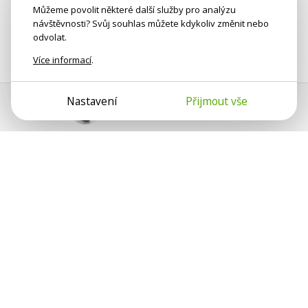
Můžeme povolit některé další služby pro analýzu
návštěvnosti? Svůj souhlas můžete kdykoliv změnit nebo
odvolat.
Více informací
.
Nastavení
Přijmout vše
Pomoc s platbou
Jan Smetánka
Psychologové a psychoterapeuti na webu Psychologie.cz
sdílí své zkušenosti s lidmi, kterým se nemohou věnovat
osobně. Připojte se k nám, podporujeme se navzájem.
Díky.
Předplatné
Darujte předplatné