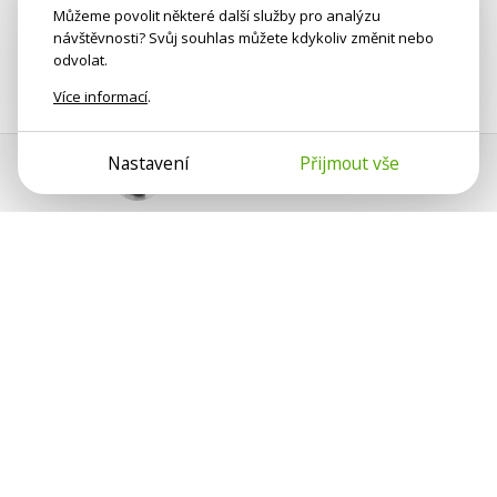
Můžeme povolit některé další služby pro analýzu
návštěvnosti? Svůj souhlas můžete kdykoliv změnit nebo
odvolat.
Více informací
.
Nastavení
Přijmout vše
Pomoc s platbou
Jan Smetánka
Psychologové a psychoterapeuti na webu Psychologie.cz
sdílí své zkušenosti s lidmi, kterým se nemohou věnovat
osobně. Připojte se k nám, podporujeme se navzájem.
Díky.
Předplatné
Darujte předplatné