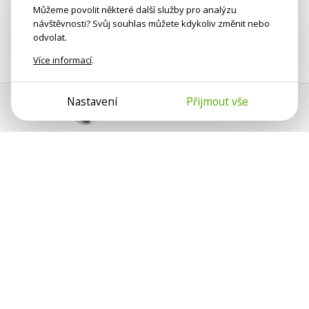
Můžeme povolit některé další služby pro analýzu
návštěvnosti? Svůj souhlas můžete kdykoliv změnit nebo
odvolat.
Více informací
.
Nastavení
Přijmout vše
Pomoc s platbou
Jan Smetánka
Psychologové a psychoterapeuti na webu Psychologie.cz
sdílí své zkušenosti s lidmi, kterým se nemohou věnovat
osobně. Připojte se k nám, podporujeme se navzájem.
Díky.
Předplatné
Darujte předplatné