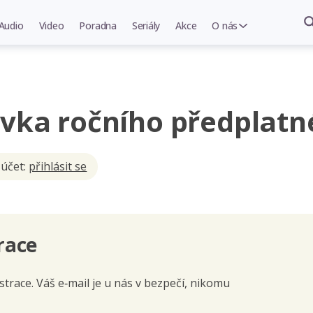
Audio
Video
Poradna
Seriály
Akce
O nás
vka ročního předplatn
 účet:
přihlásit se
race
trace. Váš e‑mail je u nás v bezpečí, nikomu