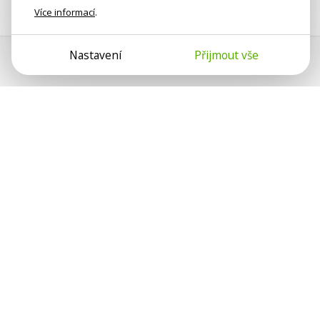
Více informací
.
Nastavení
Přijmout vše
Psychologové a psychoterapeuti
na webu Psychologie.cz sdílí své
zkušenosti s lidmi, kterým se
nemohou věnovat osobně. Připojte se
k nám, podporujeme se navzájem.
Díky.
Předplatné