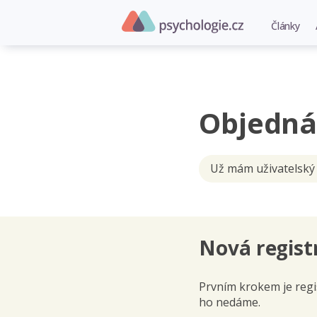
Články
Objedná
Už mám uživatelský
Nová regist
Prvním krokem je regis
ho nedáme.