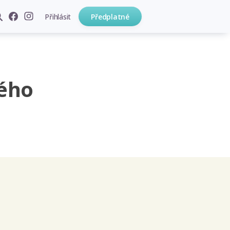
Přihlásit
Předplatné
ého