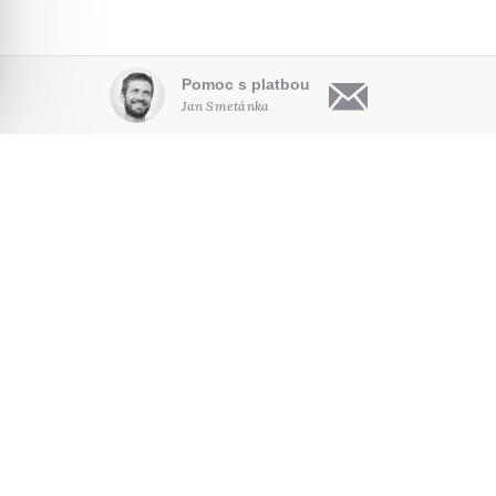
Pomoc s platbou
Jan Smetánka
OBSAH
O NÁS
HLEDAT NA WEBU
Články
Kdo jsme
Audio
Pro autory
NOVINKY E-MAILEM
Video
Kontakt
Poradna
Seriály
SLEDUJTE NÁS