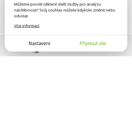
Můžeme povolit některé další služby pro analýzu
návštěvnosti? Svůj souhlas můžete kdykoliv změnit nebo
odvolat.
Více informací
.
Nastavení
Přijmout vše
Pomoc s platbou
Jan Smetánka
Psychologové a psychoterapeuti na webu Psychologie.cz
sdílí své zkušenosti s lidmi, kterým se nemohou věnovat
osobně. Připojte se k nám, podporujeme se navzájem.
Díky.
Předplatné
Darujte předplatné