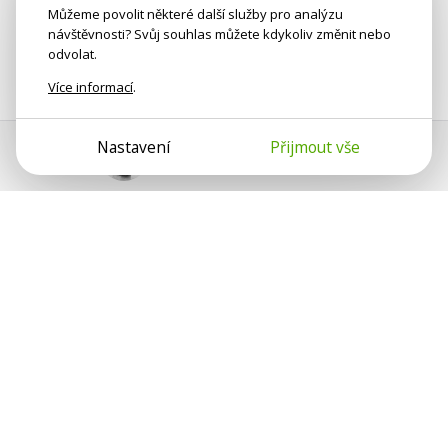
Můžeme povolit některé další služby pro analýzu
návštěvnosti? Svůj souhlas můžete kdykoliv změnit nebo
odvolat.
Více informací
.
Nastavení
Přijmout vše
Pomoc s platbou
Jan Smetánka
Psychologové a psychoterapeuti na webu Psychologie.cz
sdílí své zkušenosti s lidmi, kterým se nemohou věnovat
osobně. Připojte se k nám, podporujeme se navzájem.
Díky.
Předplatné
Darujte předplatné