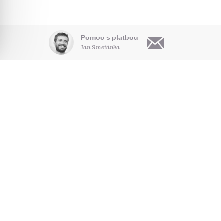
Pomoc s platbou
Jan Smetánka
OBSAH
O NÁS
HLEDAT NA WEBU
Články
Kdo jsme
Audio
Pro autory
NOVINKY E-MAILEM
Video
Kontakt
Poradna
Seriály
SLEDUJTE NÁS