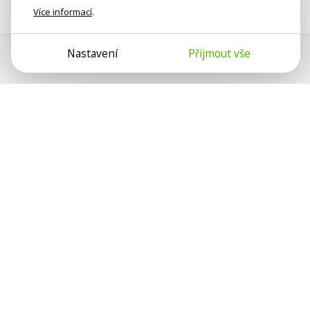
Více informací
.
Nastavení
Přijmout vše
Psychologové a psychoterapeuti
na webu Psychologie.cz sdílí své
zkušenosti s lidmi, kterým se
nemohou věnovat osobně. Připojte se
k nám, podporujeme se navzájem.
Díky.
Předplatné