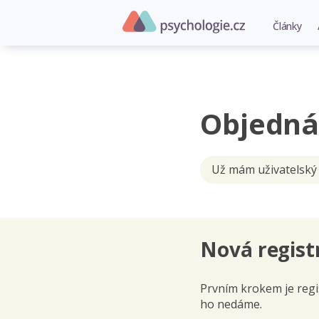
Články
Objedná
Už mám uživatelský
Nová regist
Prvním krokem je regis
ho nedáme.