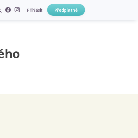
Přihlásit
Předplatné
ého