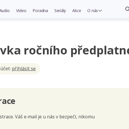
Audio
Video
Poradna
Seriály
Akce
O nás
vka ročního předplatn
 účet:
přihlásit se
race
trace. Váš e‑mail je u nás v bezpečí, nikomu