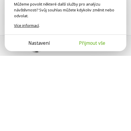
Můžeme povolit některé další služby pro analýzu
návštěvnosti? Svůj souhlas můžete kdykoliv změnit nebo
odvolat.
Více informací
.
Nastavení
Přijmout vše
Pomoc s platbou
Jan Smetánka
Psychologové a psychoterapeuti na webu Psychologie.cz
sdílí své zkušenosti s lidmi, kterým se nemohou věnovat
osobně. Připojte se k nám, podporujeme se navzájem.
Díky.
Předplatné
Darujte předplatné