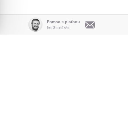
Pomoc s platbou
Jan Smetánka
OBSAH
O NÁS
HLEDAT NA WEBU
Články
Kdo jsme
Audio
Pro autory
NOVINKY E-MAILEM
Video
Kontakt
Poradna
Seriály
SLEDUJTE NÁS