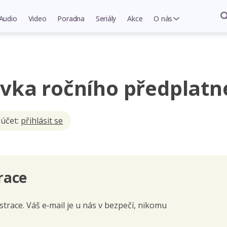
Audio
Video
Poradna
Seriály
Akce
O nás
vka ročního předplatn
 účet:
přihlásit se
race
trace. Váš e‑mail je u nás v bezpečí, nikomu