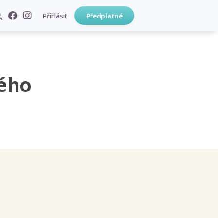
Přihlásit
Předplatné
ého