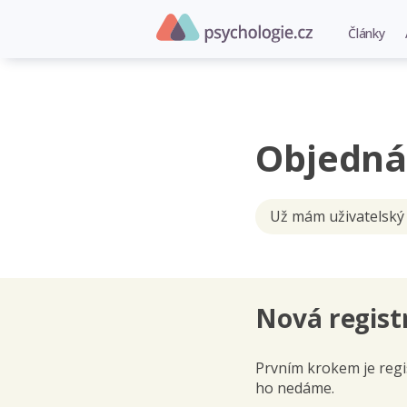
Články
Objedná
Už mám uživatelský
Nová regist
Prvním krokem je regis
ho nedáme.