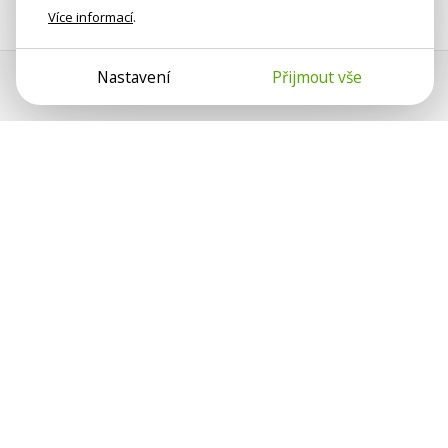
Více informací
.
Nastavení
Přijmout vše
Psychologové a psychoterapeuti
na webu Psychologie.cz sdílí své
zkušenosti s lidmi, kterým se
nemohou věnovat osobně. Připojte se
k nám, podporujeme se navzájem.
Díky.
Předplatné