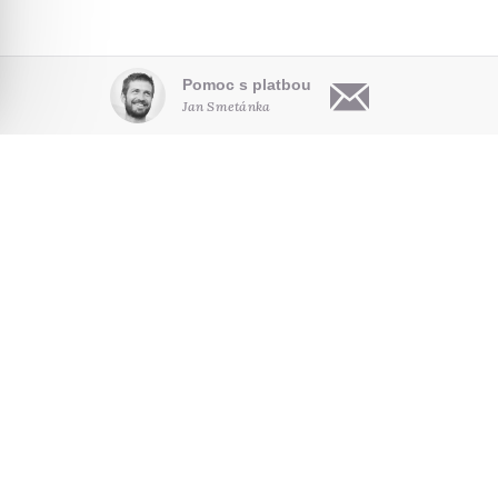
Pomoc s platbou
Jan Smetánka
OBSAH
O NÁS
HLEDAT NA WEBU
Články
Kdo jsme
Audio
Pro autory
NOVINKY E-MAILEM
Video
Kontakt
Poradna
Seriály
SLEDUJTE NÁS