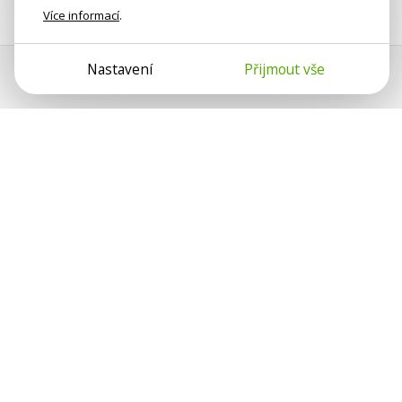
Více informací
.
Nastavení
Přijmout vše
Psychologové a psychoterapeuti
na webu Psychologie.cz sdílí své
zkušenosti s lidmi, kterým se
nemohou věnovat osobně. Připojte se
k nám, podporujeme se navzájem.
Díky.
Předplatné