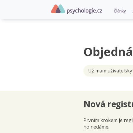
Články
Objedná
Už mám uživatelský
Nová regist
Prvním krokem je regis
ho nedáme.