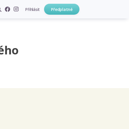
Přihlásit
Předplatné
ého