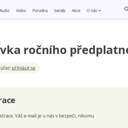
Audio
Video
Poradna
Seriály
Akce
O nás
vka ročního předplatn
 účet:
přihlásit se
race
trace. Váš e‑mail je u nás v bezpečí, nikomu