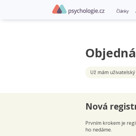
Články
Objedná
Už mám uživatelský
Nová regist
Prvním krokem je regis
ho nedáme.