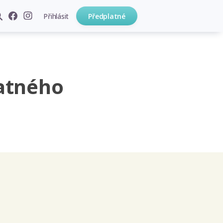
Přihlásit
Předplatné
atného