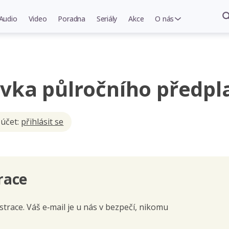
Audio
Video
Poradna
Seriály
Akce
O nás
vka půlročního předpl
 účet:
přihlásit se
race
trace. Váš e‑mail je u nás v bezpečí, nikomu