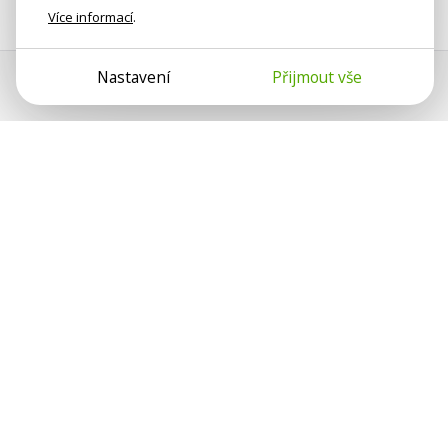
Více informací
.
Nastavení
Přijmout vše
Psychologové a psychoterapeuti
na webu Psychologie.cz sdílí své
zkušenosti s lidmi, kterým se
nemohou věnovat osobně. Připojte se
k nám, podporujeme se navzájem.
Díky.
Předplatné