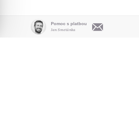
Pomoc s platbou
Jan Smetánka
OBSAH
O NÁS
HLEDAT NA WEBU
Články
Kdo jsme
Audio
Pro autory
NOVINKY E-MAILEM
Video
Kontakt
Poradna
Seriály
SLEDUJTE NÁS