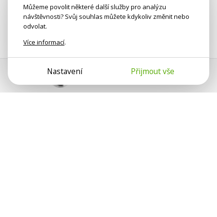
Můžeme povolit některé další služby pro analýzu
návštěvnosti? Svůj souhlas můžete kdykoliv změnit nebo
odvolat.
Více informací
.
Nastavení
Přijmout vše
Pomoc s platbou
Jan Smetánka
Psychologové a psychoterapeuti na webu Psychologie.cz
sdílí své zkušenosti s lidmi, kterým se nemohou věnovat
osobně. Připojte se k nám, podporujeme se navzájem.
Díky.
Předplatné
Darujte předplatné