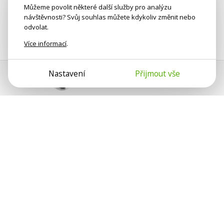
Můžeme povolit některé další služby pro analýzu
návštěvnosti? Svůj souhlas můžete kdykoliv změnit nebo
odvolat.
Více informací
.
Nastavení
Přijmout vše
Pomoc s platbou
Jan Smetánka
Psychologové a psychoterapeuti na webu Psychologie.cz
sdílí své zkušenosti s lidmi, kterým se nemohou věnovat
osobně. Připojte se k nám, podporujeme se navzájem.
Díky.
Předplatné
Darujte předplatné