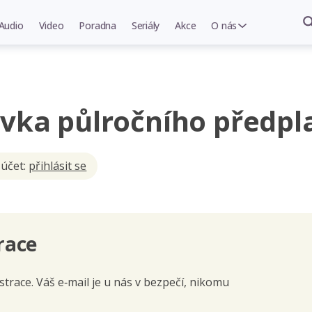
Audio
Video
Poradna
Seriály
Akce
O nás
vka půlročního předpl
 účet:
přihlásit se
race
trace. Váš e‑mail je u nás v bezpečí, nikomu