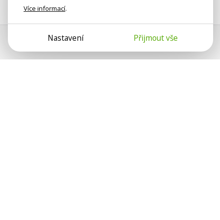
Více informací
.
Nastavení
Přijmout vše
Psychologové a psychoterapeuti
na webu Psychologie.cz sdílí své
zkušenosti s lidmi, kterým se
nemohou věnovat osobně. Připojte se
k nám, podporujeme se navzájem.
Díky.
Předplatné