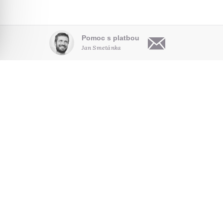
Pomoc s platbou
Jan Smetánka
OBSAH
O NÁS
HLEDAT NA WEBU
Články
Kdo jsme
Audio
Pro autory
NOVINKY E-MAILEM
Video
Kontakt
Poradna
Seriály
SLEDUJTE NÁS