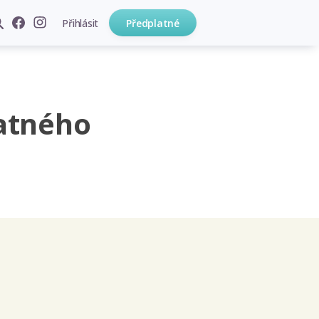
Přihlásit
Předplatné
atného