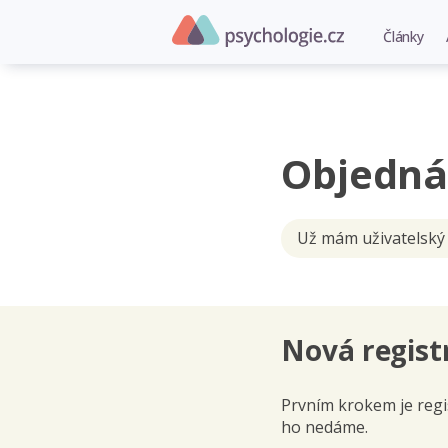
Články
Objedná
Už mám uživatelský
Nová regist
Prvním krokem je regis
ho nedáme.