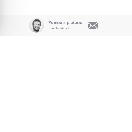
Pomoc s platbou
Jan Smetánka
OBSAH
O NÁS
HLEDAT NA WEBU
Články
Kdo jsme
Audio
Pro autory
NOVINKY E-MAILEM
Video
Kontakt
Poradna
Seriály
SLEDUJTE NÁS