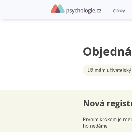
Články
Objedná
Už mám uživatelský
Nová regist
Prvním krokem je regis
ho nedáme.