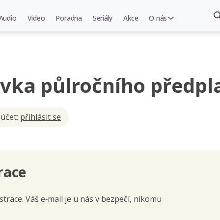
Audio
Video
Poradna
Seriály
Akce
O nás
vka půlročního předpl
 účet:
přihlásit se
race
trace. Váš e‑mail je u nás v bezpečí, nikomu