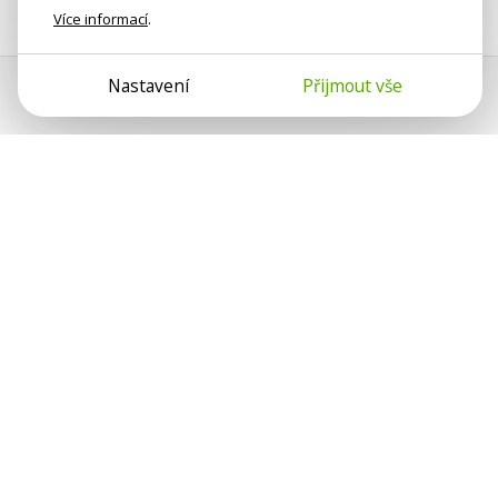
Více informací
.
Nastavení
Přijmout vše
Psychologové a psychoterapeuti
na webu Psychologie.cz sdílí své
zkušenosti s lidmi, kterým se
nemohou věnovat osobně. Připojte se
k nám, podporujeme se navzájem.
Díky.
Předplatné