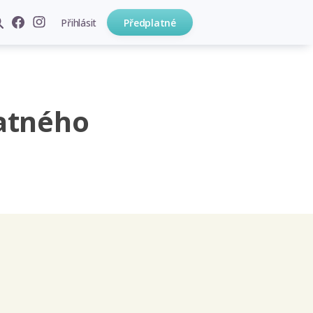
Přihlásit
Předplatné
atného