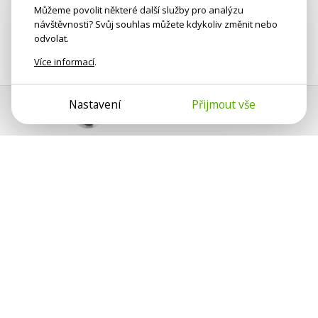
Můžeme povolit některé další služby pro analýzu
návštěvnosti? Svůj souhlas můžete kdykoliv změnit nebo
odvolat.
Více informací
.
Nastavení
Přijmout vše
Pomoc s platbou
Jan Smetánka
Psychologové a psychoterapeuti na webu Psychologie.cz
sdílí své zkušenosti s lidmi, kterým se nemohou věnovat
osobně. Připojte se k nám, podporujeme se navzájem.
Díky.
Předplatné
Darujte předplatné