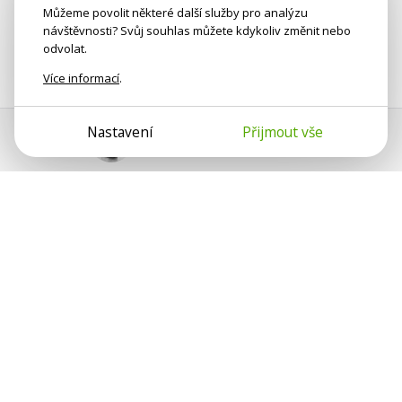
Můžeme povolit některé další služby pro analýzu
návštěvnosti? Svůj souhlas můžete kdykoliv změnit nebo
odvolat.
Více informací
.
Nastavení
Přijmout vše
Pomoc s platbou
Jan Smetánka
Psychologové a psychoterapeuti na webu Psychologie.cz
sdílí své zkušenosti s lidmi, kterým se nemohou věnovat
osobně. Připojte se k nám, podporujeme se navzájem.
Díky.
Předplatné
Darujte předplatné