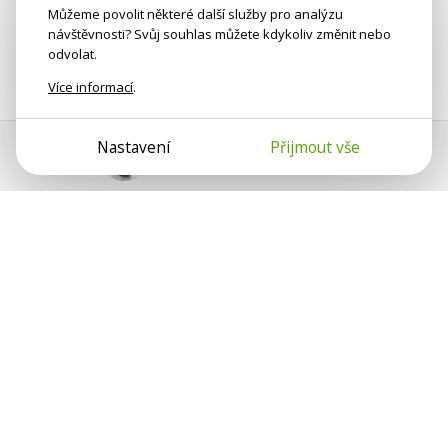
Můžeme povolit některé další služby pro analýzu
návštěvnosti? Svůj souhlas můžete kdykoliv změnit nebo
odvolat.
Více informací
.
Nastavení
Přijmout vše
Pomoc s platbou
Jan Smetánka
Psychologové a psychoterapeuti na webu Psychologie.cz
sdílí své zkušenosti s lidmi, kterým se nemohou věnovat
osobně. Připojte se k nám, podporujeme se navzájem.
Díky.
Předplatné
Darujte předplatné