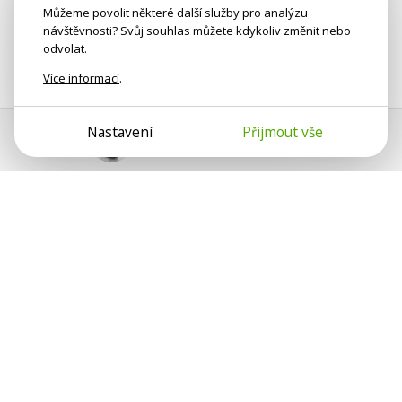
Můžeme povolit některé další služby pro analýzu
návštěvnosti? Svůj souhlas můžete kdykoliv změnit nebo
odvolat.
Více informací
.
Nastavení
Přijmout vše
Pomoc s platbou
Jan Smetánka
Psychologové a psychoterapeuti na webu Psychologie.cz
sdílí své zkušenosti s lidmi, kterým se nemohou věnovat
osobně. Připojte se k nám, podporujeme se navzájem.
Díky.
Předplatné
Darujte předplatné