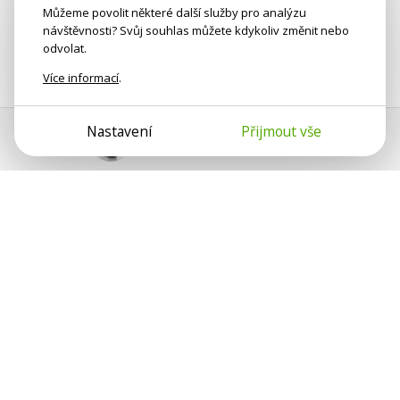
Můžeme povolit některé další služby pro analýzu
návštěvnosti? Svůj souhlas můžete kdykoliv změnit nebo
odvolat.
Více informací
.
Nastavení
Přijmout vše
Pomoc s platbou
Jan Smetánka
Psychologové a psychoterapeuti na webu Psychologie.cz
sdílí své zkušenosti s lidmi, kterým se nemohou věnovat
osobně. Připojte se k nám, podporujeme se navzájem.
Díky.
Předplatné
Darujte předplatné