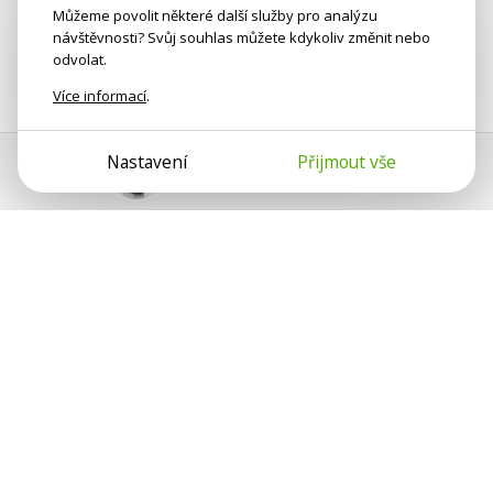
Můžeme povolit některé další služby pro analýzu
návštěvnosti? Svůj souhlas můžete kdykoliv změnit nebo
odvolat.
Více informací
.
Nastavení
Přijmout vše
Pomoc s platbou
Jan Smetánka
Psychologové a psychoterapeuti na webu Psychologie.cz
sdílí své zkušenosti s lidmi, kterým se nemohou věnovat
osobně. Připojte se k nám, podporujeme se navzájem.
Díky.
Předplatné
Darujte předplatné