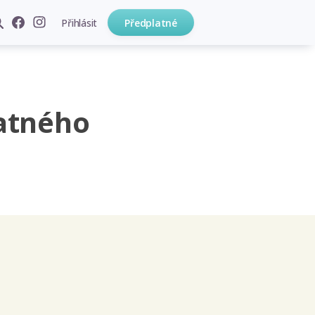
Přihlásit
Předplatné
atného