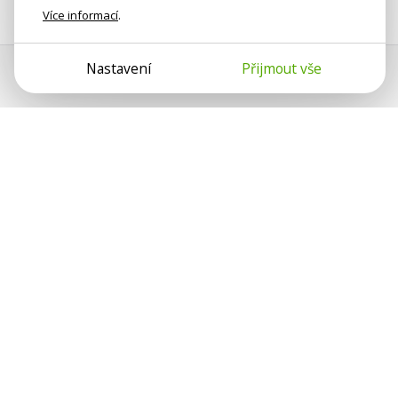
Více informací
.
Nastavení
Přijmout vše
Psychologové a psychoterapeuti
na webu Psychologie.cz sdílí své
zkušenosti s lidmi, kterým se
nemohou věnovat osobně. Připojte se
k nám, podporujeme se navzájem.
Díky.
Předplatné