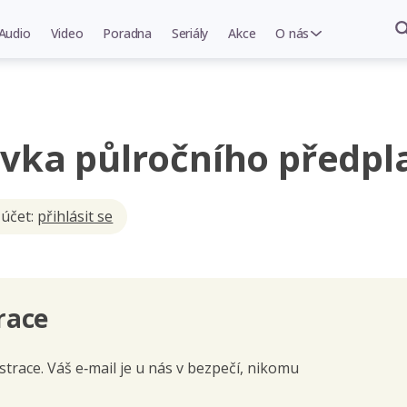
Audio
Video
Poradna
Seriály
Akce
O nás
vka půlročního předpl
 účet:
přihlásit se
race
trace. Váš e‑mail je u nás v bezpečí, nikomu