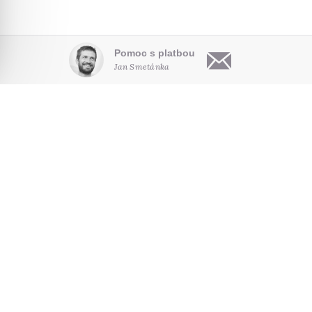
Pomoc s platbou
Jan Smetánka
OBSAH
O NÁS
HLEDAT NA WEBU
Články
Kdo jsme
Audio
Pro autory
NOVINKY E-MAILEM
Video
Kontakt
Poradna
Seriály
SLEDUJTE NÁS