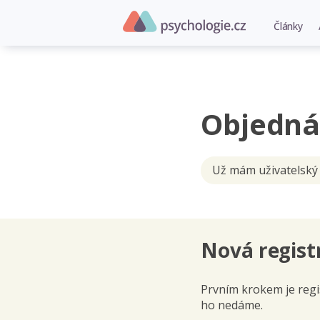
Články
Objedná
Už mám uživatelský
Nová regist
Prvním krokem je regis
ho nedáme.