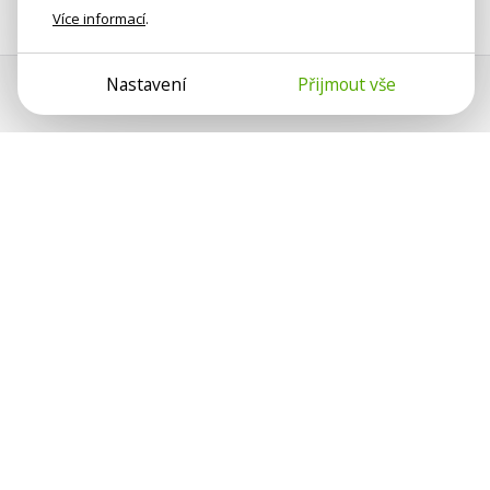
Více informací
.
Nastavení
Přijmout vše
Psychologové a psychoterapeuti
na webu Psychologie.cz sdílí své
zkušenosti s lidmi, kterým se
nemohou věnovat osobně. Připojte se
k nám, podporujeme se navzájem.
Díky.
Předplatné