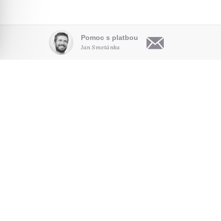
Pomoc s platbou
Jan Smetánka
OBSAH
O NÁS
HLEDAT NA WEBU
Články
Kdo jsme
Audio
Pro autory
NOVINKY E-MAILEM
Video
Kontakt
Poradna
Seriály
SLEDUJTE NÁS