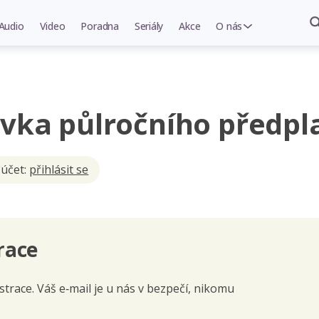
Audio
Video
Poradna
Seriály
Akce
O nás
vka půlročního předpl
 účet:
přihlásit se
race
trace. Váš e‑mail je u nás v bezpečí, nikomu