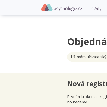
Články
Objedná
Už mám uživatelský
Nová regist
Prvním krokem je regis
ho nedáme.