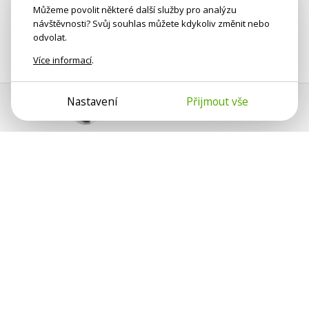
Můžeme povolit některé další služby pro analýzu
návštěvnosti? Svůj souhlas můžete kdykoliv změnit nebo
odvolat.
Více informací
.
Nastavení
Přijmout vše
Pomoc s platbou
Jan Smetánka
Psychologové a psychoterapeuti na webu Psychologie.cz
sdílí své zkušenosti s lidmi, kterým se nemohou věnovat
osobně. Připojte se k nám, podporujeme se navzájem.
Díky.
Předplatné
Darujte předplatné