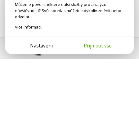
Můžeme povolit některé další služby pro analýzu
návštěvnosti? Svůj souhlas můžete kdykoliv změnit nebo
odvolat.
Více informací
.
Nastavení
Přijmout vše
Pomoc s platbou
Jan Smetánka
Psychologové a psychoterapeuti na webu Psychologie.cz
sdílí své zkušenosti s lidmi, kterým se nemohou věnovat
osobně. Připojte se k nám, podporujeme se navzájem.
Díky.
Předplatné
Darujte předplatné