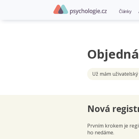
Články
Objedná
Už mám uživatelský
Nová regist
Prvním krokem je regis
ho nedáme.