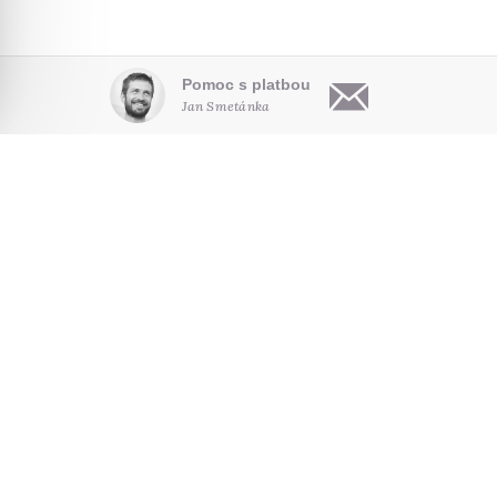
Pomoc s platbou
Jan Smetánka
OBSAH
O NÁS
HLEDAT NA WEBU
Články
Kdo jsme
Audio
Pro autory
NOVINKY E-MAILEM
Video
Kontakt
Poradna
Seriály
SLEDUJTE NÁS