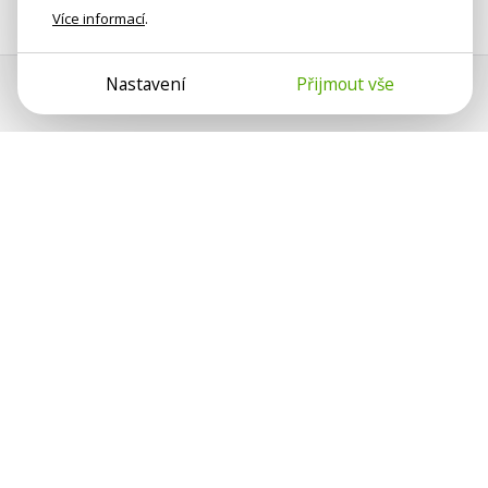
Více informací
.
Nastavení
Přijmout vše
Psychologové a psychoterapeuti
na webu Psychologie.cz sdílí své
zkušenosti s lidmi, kterým se
nemohou věnovat osobně. Připojte se
k nám, podporujeme se navzájem.
Díky.
Předplatné