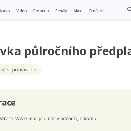
Audio
Video
Poradna
Seriály
Akce
O nás
vka půlročního předpl
 účet:
přihlásit se
race
trace. Váš e‑mail je u nás v bezpečí, nikomu