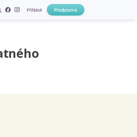
Přihlásit
Předplatné
atného