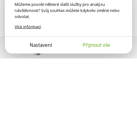
Můžeme povolit některé další služby pro analýzu
návštěvnosti? Svůj souhlas můžete kdykoliv změnit nebo
odvolat.
Více informací
.
Nastavení
Přijmout vše
Pomoc s platbou
Jan Smetánka
Psychologové a psychoterapeuti na webu Psychologie.cz
sdílí své zkušenosti s lidmi, kterým se nemohou věnovat
osobně. Připojte se k nám, podporujeme se navzájem.
Díky.
Předplatné
Darujte předplatné