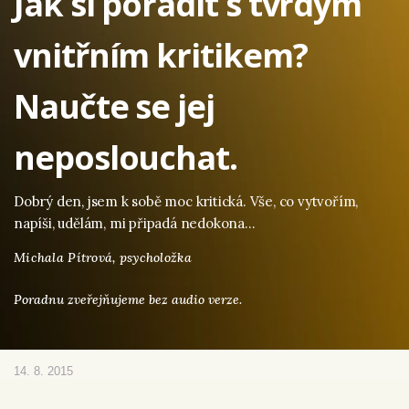
Jak si poradit s tvrdým
vnitřním kritikem?
Naučte se jej
neposlouchat.
Dobrý den, jsem k sobě moc kritická. Vše, co vytvořím,
napíši, udělám, mi připadá nedokona…
Michala Pítrová,
psycholožka
Poradnu zveřejňujeme bez audio verze.
14. 8. 2015