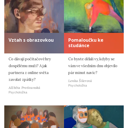
Vztah s obrazovkou
Pomaloučku ke
studánce
Co dávají počítačové hry
Co byste dělali vy, kdyby se
dospělému muži? A jak
vám ve všedním dnu objevilo
partnera z online světa
pár minut navíc?
zavolat zpátky?
Lenka Šilerová
Psycholožka
Alžběta Protivanská
Psycholožka