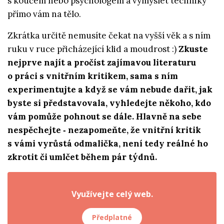
s koučem nebo psychologem a vymyslet techniky
přímo vám na tělo.
Zkrátka určitě nemusíte čekat na vyšší věk a s ním
ruku v ruce přicházející klid a moudrost :)
Zkuste
nejprve najít a pročíst zajímavou literaturu
o práci s vnitřním kritikem, sama s ním
experimentujte a když se vám nebude dařit, jak
byste si představovala, vyhledejte někoho, kdo
vám pomůže pohnout se dále. Hlavně na sebe
nespěchejte ‑­ nezapomeňte, že vnitřní kritik
s vámi vyrůstá odmalička, není tedy reálné ho
zkrotit či umlčet během pár týdnů.
Využívejte celý web.
Předplatné