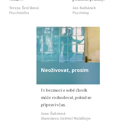
Tereza Ševčíková
Jan Kulhánek
Psycholožka
Psycholog
Neoživovat, prosím
I v bezmoci o sobě člověk
může rozhodovat, pokud se
připraví včas.
Jana Šulistová
Stanislava Gabriel Waldštejn