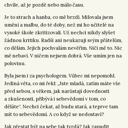
chvíle, až je pozdě nebo málo času.
Je to strach a hanba, co mě brzdí. Milovala jsem
umění a malbu, do té doby, než mi ho učitelé na
vysoké škole zkritizovali. Už nechci nikdy slyšet
žádnou kritiku. Radši ani neukazuji svým přátelům,
co dělám. Jejich pochvalám nevěřím. Ničí mě to. Nic
mě nebaví. V ničem nejsem dobrá. Vše umím jen na
polovinu.
Byla jsem i za psychologem. Vůbec mi nepomohl.
Jediná věta, co mi řekl: „Jste mladá, zatím máte vše
před sebou, s věkem, jak narůstají dovednosti
a zkušenosti, přibývá i sebevědomí v tom, co
děláte“. Nechci čekat, až budu stará, a teprve tam
mít to sebevědomí. A co když se nedostaví?
Jak přestat být na sebe tak tvrdá? Jak zapudit