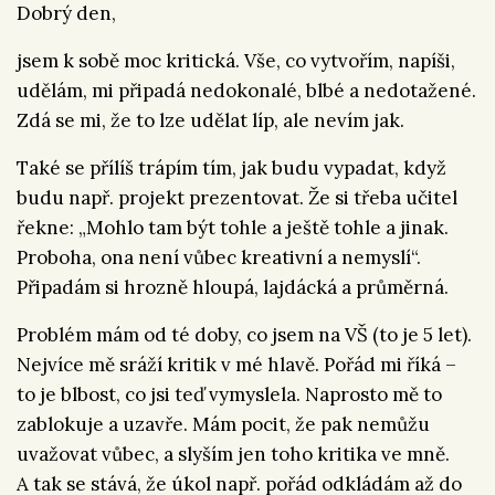
Dobrý den,
jsem k sobě moc kritická. Vše, co vytvořím, napíši,
udělám, mi připadá nedokonalé, blbé a nedotažené.
Zdá se mi, že to lze udělat líp, ale nevím jak.
Také se přílíš trápím tím, jak budu vypadat, když
budu např. projekt prezentovat. Že si třeba učitel
řekne: „Mohlo tam být tohle a ještě tohle a jinak.
Proboha, ona není vůbec kreativní a nemyslí“.
Připadám si hrozně hloupá, lajdácká a průměrná.
Problém mám od té doby, co jsem na VŠ (to je 5 let).
Nejvíce mě sráží kritik v mé hlavě. Pořád mi říká –
to je blbost, co jsi teď vymyslela. Naprosto mě to
zablokuje a uzavře. Mám pocit, že pak nemůžu
uvažovat vůbec, a slyším jen toho kritika ve mně.
A tak se stává, že úkol např. pořád odkládám až do