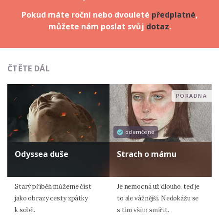
Pokud máte roční nebo dvouleté
předplatné
,
můžete nám poslat svůj
dotaz
.
ČTĚTE DÁL
PORADNA
odemčené
Odyssea duše
Strach o mámu
Starý příběh můžeme číst
Je nemocná už dlouho, teď je
jako obrazy cesty zpátky
to ale vážnější. Nedokážu se
k sobě.
s tím vším smířit.