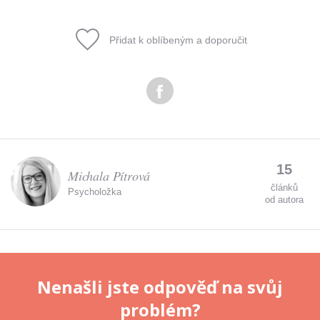
Přidat k oblíbeným a doporučit
Odeslat
Zadáním e-mailu souhlasíte se zpracováním osobních
údajů.
15
Michala Pítrová
článků
Psycholožka
od autora
Nenašli jste odpověď na svůj
problém?