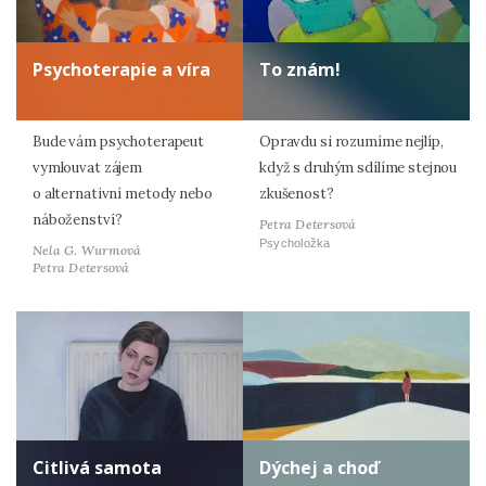
Psychoterapie a víra
To znám!
Bude vám psychoterapeut
Opravdu si rozumíme nejlíp,
vymlouvat zájem
když s druhým sdílíme stejnou
o alternativní metody nebo
zkušenost?
náboženství?
Petra Detersová
Psycholožka
Nela G. Wurmová
Petra Detersová
Citlivá samota
Dýchej a choď