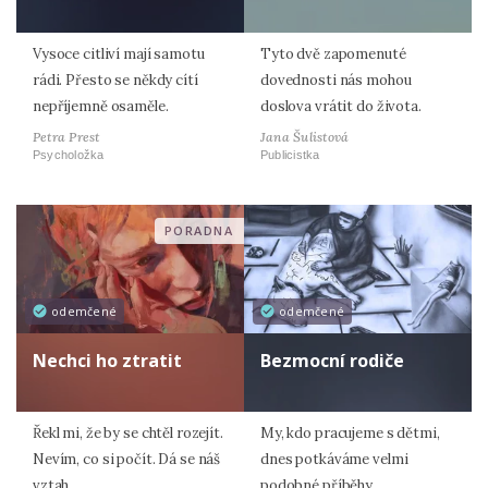
Vysoce citliví mají samotu
Tyto dvě zapomenuté
rádi. Přesto se někdy cítí
dovednosti nás mohou
nepříjemně osaměle.
doslova vrátit do života.
Petra Prest
Jana Šulistová
Psycholožka
Publicistka
PORADNA
odemčené
odemčené
Nechci ho ztratit
Bezmocní rodiče
Řekl mi, že by se chtěl rozejít.
My, kdo pracujeme s dětmi,
Nevím, co si počít. Dá se náš
dnes potkáváme velmi
vztah …
podobné příběhy.