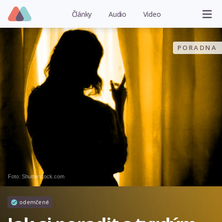
Články
Audio
Video
PORADNA
Foto: Shutterstock.com
odemčené