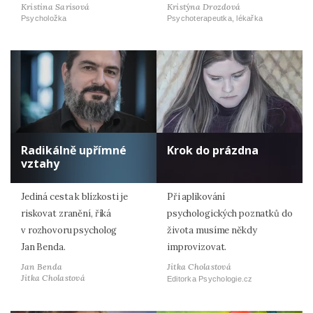
Kristina Sarisová
Kristýna Drozdová
Psycholožka
Psychoterapeutka, lékařka
Radikálně upřímné
Krok do prázdna
vztahy
Jediná cesta k blízkosti je
Při aplikování
riskovat zranění, říká
psychologických poznatků do
v rozhovoru psycholog
života musíme někdy
Jan Benda.
improvizovat.
Jan Benda
Jitka Cholastová
Jitka Cholastová
Editorka Psychologie.cz