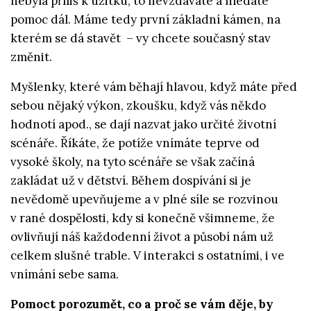
nebyla příliš k užitku, to nevzdáváte a hledáte
pomoc dál. Máme tedy první základní kámen, na
kterém se dá stavět ­ – vy chcete současný stav
změnit.
Myšlenky, které vám běhají hlavou, když máte před
sebou nějaký výkon, zkoušku, když vás někdo
hodnotí apod., se dají nazvat jako určité životní
scénáře. Říkáte, že potíže vnímáte teprve od
vysoké školy, na tyto scénáře se však začíná
zakládat už v dětství. Během dospívání si je
nevědomě upevňujeme a v plné síle se rozvinou
v rané dospělosti, kdy si konečně všimneme, že
ovlivňují náš každodenní život a působí nám už
celkem slušné trable. V interakci s ostatními, i ve
vnímání sebe sama.
Pomoct porozumět, co a proč se vám děje, by