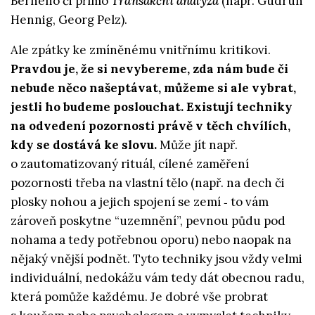
Berneho či přímo
Transakční analýza
(např. Gudrun
Hennig, Georg Pelz).
Ale zpátky ke zmíněnému vnitřnímu kritikovi.
Pravdou je, že si nevybereme, zda nám bude či
nebude něco našeptávat, můžeme si ale vybrat,
jestli ho budeme poslouchat. Existují techniky
na odvedení pozornosti právě v těch chvílích,
kdy se dostává ke slovu.
Může jít např.
o zautomatizovaný rituál, cílené zaměření
pozornosti třeba na vlastní tělo (např. na dech či
plosky nohou a jejich spojení se zemí ‑­ to vám
zároveň poskytne “uzemnění”, pevnou půdu pod
nohama a tedy potřebnou oporu) nebo naopak na
nějaký vnější podnět. Tyto techniky jsou vždy velmi
individuální, nedokážu vám tedy dát obecnou radu,
která pomůže každému. Je dobré vše probrat