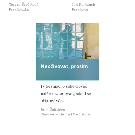
Tereza Ševčíková
Jan Kulhánek
Psycholožka
Psycholog
Neoživovat, prosím
I v bezmoci o sobě člověk
může rozhodovat, pokud se
připraví včas.
Jana Šulistová
Stanislava Gabriel Waldštejn