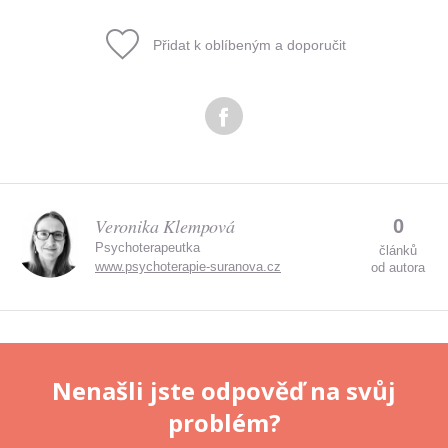
Přidat k oblíbeným a doporučit
Odeslat
Zadáním e-mailu souhlasíte se zpracováním osobních
údajů.
Veronika Klempová
0
Psychoterapeutka
článků
www.psychoterapie-suranova.cz
od autora
Nenašli jste odpověď na svůj
problém?