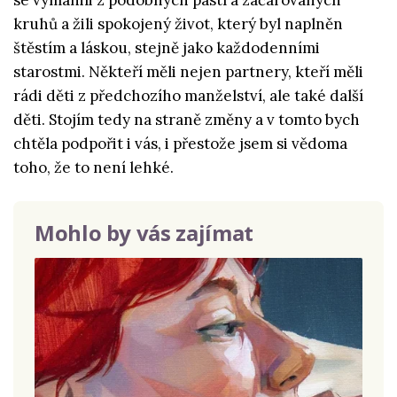
se vymanili z podobných pastí a začarovaných
kruhů a žili spokojený život, který byl naplněn
štěstím a láskou, stejně jako každodenními
starostmi. Někteří měli nejen partnery, kteří měli
rádi děti z předchozího manželství, ale také další
děti. Stojím tedy na straně změny a v tomto bych
chtěla podpořit i vás, i přestože jsem si vědoma
toho, že to není lehké.
Mohlo by vás zajímat