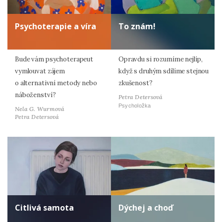
Psychoterapie a víra
To znám!
Bude vám psychoterapeut
Opravdu si rozumíme nejlíp,
vymlouvat zájem
když s druhým sdílíme stejnou
o alternativní metody nebo
zkušenost?
náboženství?
Petra Detersová
Psycholožka
Nela G. Wurmová
Petra Detersová
Citlivá samota
Dýchej a choď