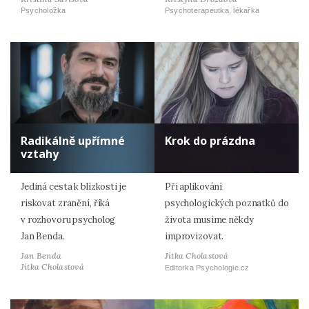
Psycholožka
Psychoterapeutka, lékařka
Radikálně upřímné
Krok do prázdna
vztahy
Jediná cesta k blízkosti je
Při aplikování
riskovat zranění, říká
psychologických poznatků do
v rozhovoru psycholog
života musíme někdy
Jan Benda.
improvizovat.
Jan Benda
Jitka Cholastová
Jitka Cholastová
Editorka Psychologie.cz