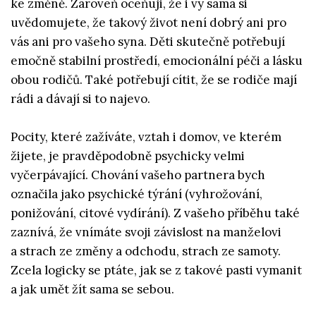
ke změně. Zároveň oceňuji, že i vy sama si
uvědomujete, že takový život není dobrý ani pro
vás ani pro vašeho syna. Děti skutečně potřebují
emočně stabilní prostředí, emocionální péči a lásku
obou rodičů. Také potřebují cítit, že se rodiče mají
rádi a dávají si to najevo.
Pocity, které zažíváte, vztah i domov, ve kterém
žijete, je pravděpodobně psychicky velmi
vyčerpávající. Chování vašeho partnera bych
označila jako psychické týrání (vyhrožování,
ponižování, citové vydírání). Z vašeho příběhu také
zaznívá, že vnímáte svoji závislost na manželovi
a strach ze změny a odchodu, strach ze samoty.
Zcela logicky se ptáte, jak se z takové pasti vymanit
a jak umět žít sama se sebou.