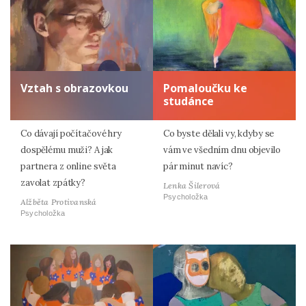
Vztah s obrazovkou
Pomaloučku ke
studánce
Co dávají počítačové hry
Co byste dělali vy, kdyby se
dospělému muži? A jak
vám ve všedním dnu objevilo
partnera z online světa
pár minut navíc?
zavolat zpátky?
Lenka Šilerová
Psycholožka
Alžběta Protivanská
Psycholožka