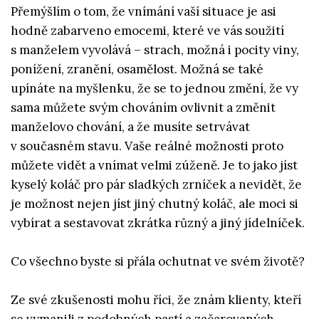
Přemýšlím o tom, že vnímání vaší situace je asi
hodně zabarveno emocemi, které ve vás soužití
s manželem vyvolává – strach, možná i pocity viny,
ponížení, zranění, osamělost. Možná se také
upínáte na myšlenku, že se to jednou změní, že vy
sama můžete svým chováním ovlivnit a změnit
manželovo chování, a že musíte setrvávat
v současném stavu. Vaše reálné možnosti proto
můžete vidět a vnímat velmi zúženě. Je to jako jíst
kyselý koláč pro pár sladkých zrníček a nevidět, že
je možnost nejen jíst jiný chutný koláč, ale moci si
vybírat a sestavovat zkrátka různý a jiný jídelníček.
Co všechno byste si přála ochutnat ve svém životě?
Ze své zkušenosti mohu říci, že znám klienty, kteří