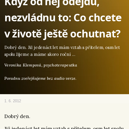
Když od něj odejdu,
nezvládnu to: Co chcete
v životě ještě ochutnat?
Dobrý den. Již jedenáct let mám vztah s přítelem, osm let
spolu žijeme a máme skoro roční …
Veronika Klempová,
psychoterapeutka
Poradnu zveřejňujeme bez audio verze.
1. 6. 2012
Dobrý den.
Již jedenáct let mám vztah s přítelem, osm let spolu