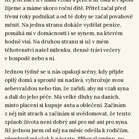
žijeme a máme skoro roční dítě. Přítel začal před
třemi roky podnikat a od té doby se začal povahově
měnit. Na jednu stranu dokáže vydělat peníze,
pomáhá mi v domácnosti i se synem, na kterém
hodně visí. Na druhou stranu si už v mém
těhotenství našel milenku, denně tráví večery
v hospodě nebo s ní.
Jednou týdně se u nás opakují scény, kdy přijde
opilý domů a sprostě mi nadává, vyhrožuje svou
sebevraždou nebo tím, že zařídí, aby mi vzali syna
a dali do jeho péče. Má velké dluhy na daních,
místo placení si kupuje auta a oblečení. Začínám
z něj mít strach a začínám si uvědomovat, že tento
způsob života není dobrý ani pro mě ani pro syna.
Již jednou jsem od něj na měsíc odešla k rodičům,
přemluvil mě však k návratu. Sliboval změnu, po