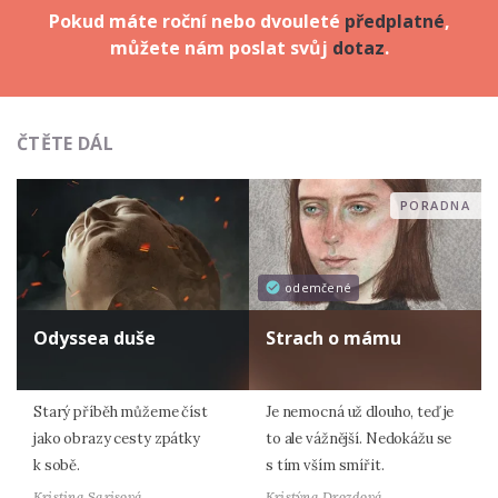
Pokud máte roční nebo dvouleté
předplatné
,
můžete nám poslat svůj
dotaz
.
ČTĚTE DÁL
PORADNA
odemčené
Odyssea duše
Strach o mámu
Starý příběh můžeme číst
Je nemocná už dlouho, teď je
jako obrazy cesty zpátky
to ale vážnější. Nedokážu se
k sobě.
s tím vším smířit.
Kristina Sarisová
Kristýna Drozdová