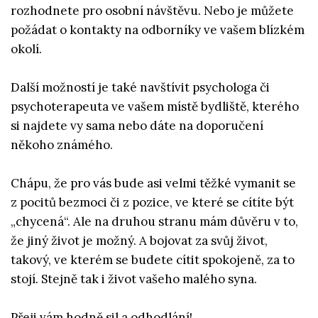
rozhodnete pro osobní návštěvu. Nebo je můžete
požádat o kontakty na odborníky ve vašem blízkém
okolí.
Další možností je také navštívit psychologa či
psychoterapeuta ve vašem místě bydliště, kterého
si najdete vy sama nebo dáte na doporučení
někoho známého.
Chápu, že pro vás bude asi velmi těžké vymanit se
z pocitů bezmoci či z pozice, ve které se cítíte být
„chycená“. Ale na druhou stranu mám důvěru v to,
že jiný život je možný. A bojovat za svůj život,
takový, ve kterém se budete cítit spokojeně, za to
stojí. Stejně tak i život vašeho malého syna.
Přeji vám hodně sil a odhodlání!