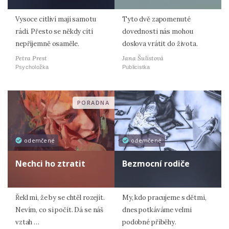
Vysoce citliví mají samotu
Tyto dvě zapomenuté
rádi. Přesto se někdy cítí
dovednosti nás mohou
nepříjemně osaměle.
doslova vrátit do života.
Petra Prest
Jana Šulistová
Psycholožka
Publicistka
PORADNA
odemčené
odemčené
Nechci ho ztratit
Bezmocní rodiče
Řekl mi, že by se chtěl rozejít.
My, kdo pracujeme s dětmi,
Nevím, co si počít. Dá se náš
dnes potkáváme velmi
vztah …
podobné příběhy.