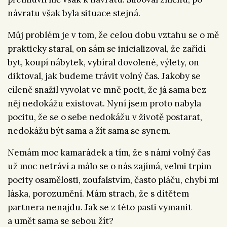
návratu však byla situace stejná.
Můj problém je v tom, že celou dobu vztahu se o mě
prakticky staral, on sám se inicializoval, že zařídí
byt, koupí nábytek, vybíral dovolené, výlety, on
diktoval, jak budeme trávit volný čas. Jakoby se
cíleně snažil vyvolat ve mně pocit, že já sama bez
něj nedokážu existovat. Nyní jsem proto nabyla
pocitu, že se o sebe nedokážu v životě postarat,
nedokážu být sama a žít sama se synem.
Nemám moc kamarádek a tím, že s námi volný čas
už moc netráví a málo se o nás zajímá, velmi trpím
pocity osamělosti, zoufalstvím, často pláču, chybí mi
láska, porozumění. Mám strach, že s dítětem
partnera nenajdu. Jak se z této pasti vymanit
a umět sama se sebou žít?