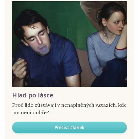
Hlad po lásce
Proč lidé zůstávají v nenaplněných vztazích, kde
jim není dobře?
Přečíst článek