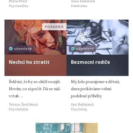
Petra Prest
Jana Šulistová
Psycholožka
Publicistka
PORADNA
odemčené
odemčené
Nechci ho ztratit
Bezmocní rodiče
Řekl mi, že by se chtěl rozejít.
My, kdo pracujeme s dětmi,
Nevím, co si počít. Dá se náš
dnes potkáváme velmi
vztah …
podobné příběhy.
Tereza Ševčíková
Jan Kulhánek
Psycholožka
Psycholog