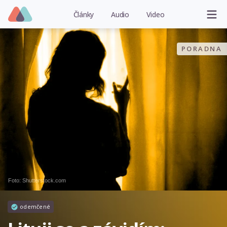
Články
Audio
Video
PORADNA
Foto: Shutterstock.com
odemčené