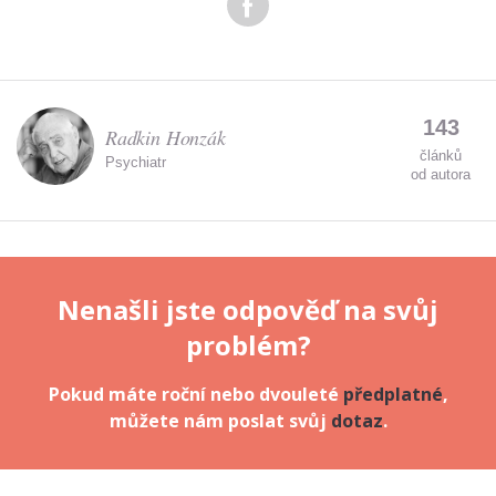
143
Radkin Honzák
článků
Psychiatr
od autora
Nenašli jste odpověď na svůj
problém?
Pokud máte roční nebo dvouleté
předplatné
,
můžete nám poslat svůj
dotaz
.