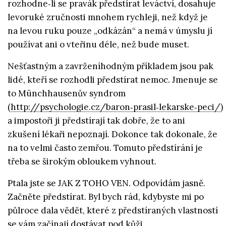
rozhodne‑li se pravák předstírat leváctví, dosahuje
levoruké zručnosti mnohem rychleji, než když je
na levou ruku pouze „odkázán“ a nemá v úmyslu jí
používat ani o vteřinu déle, než bude muset.
Nešťastným a zavrženíhodným příkladem jsou pak
lidé, kteří se rozhodli předstírat nemoc. Jmenuje se
to Münchhausenův syndrom
(
http://psychologie.cz/baron‑prasil‑lekarske‑peci/
)
a impostoři ji předstírají tak dobře, že to ani
zkušení lékaři nepoznají. Dokonce tak dokonale, že
na to velmi často zemřou. Tomuto předstírání je
třeba se širokým obloukem vyhnout.
Ptala jste se JAK Z TOHO VEN. Odpovídám jasně.
Začněte předstírat. Byl bych rád, kdybyste mi po
půlroce dala vědět, které z předstíraných vlastností
se vám začínají dostávat pod kůži.