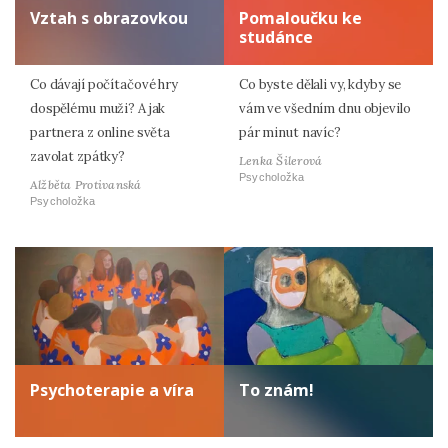
Vztah s obrazovkou
Pomaloučku ke
studánce
Co dávají počítačové hry
Co byste dělali vy, kdyby se
dospělému muži? A jak
vám ve všedním dnu objevilo
partnera z online světa
pár minut navíc?
zavolat zpátky?
Lenka Šilerová
Psycholožka
Alžběta Protivanská
Psycholožka
Psychoterapie a víra
To znám!