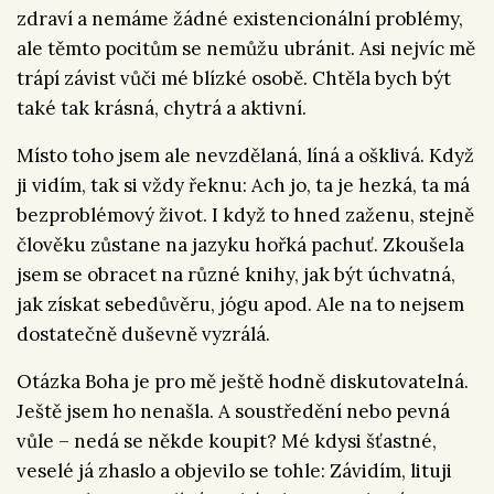
zdraví a nemáme žádné existencionální problémy,
ale těmto pocitům se nemůžu ubránit. Asi nejvíc mě
trápí závist vůči mé blízké osobě. Chtěla bych být
také tak krásná, chytrá a aktivní.
Místo toho jsem ale nevzdělaná, líná a ošklivá. Když
ji vidím, tak si vždy řeknu: Ach jo, ta je hezká, ta má
bezproblémový život. I když to hned zaženu, stejně
člověku zůstane na jazyku hořká pachuť. Zkoušela
jsem se obracet na různé knihy, jak být úchvatná,
jak získat sebedůvěru, jógu apod. Ale na to nejsem
dostatečně duševně vyzrálá.
Otázka Boha je pro mě ještě hodně diskutovatelná.
Ještě jsem ho nenašla. A soustředění nebo pevná
vůle – nedá se někde koupit? Mé kdysi šťastné,
veselé já zhaslo a objevilo se tohle: Závidím, lituji