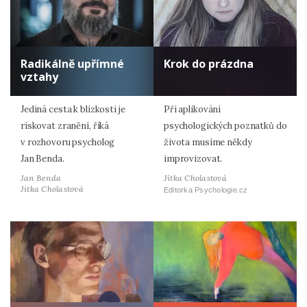
Radikálně upřímné
Krok do prázdna
vztahy
Jediná cesta k blízkosti je
Při aplikování
riskovat zranění, říká
psychologických poznatků do
v rozhovoru psycholog
života musíme někdy
Jan Benda.
improvizovat.
Jan Benda
Jitka Cholastová
Jitka Cholastová
Editorka Psychologie.cz