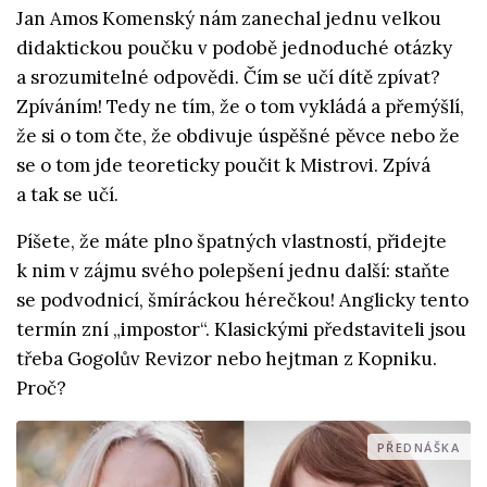
Jan Amos Komenský nám zanechal jednu velkou
didaktickou poučku v podobě jednoduché otázky
a srozumitelné odpovědi. Čím se učí dítě zpívat?
Zpíváním! Tedy ne tím, že o tom vykládá a přemýšlí,
že si o tom čte, že obdivuje úspěšné pěvce nebo že
se o tom jde teoreticky poučit k Mistrovi. Zpívá
a tak se učí.
Píšete, že máte plno špatných vlastností, přidejte
k nim v zájmu svého polepšení jednu další: staňte
se podvodnicí, šmíráckou hérečkou! Anglicky tento
termín zní „impostor“. Klasickými představiteli jsou
třeba Gogolův Revizor nebo hejtman z Kopniku.
Proč?
PŘEDNÁŠKA