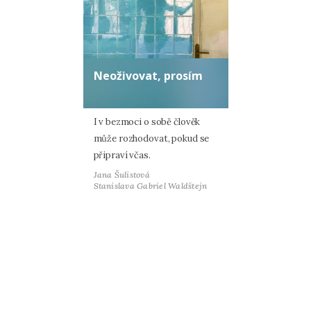
Neoživovat, prosím
I v bezmoci o sobě člověk
může rozhodovat, pokud se
připraví včas.
Jana Šulistová
Stanislava Gabriel Waldštejn