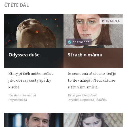
ČTĚTE DÁL
PORADNA
odemčené
Odyssea duše
Strach o mámu
Starý příběh můžeme číst
Je nemocná už dlouho, teď je
jako obrazy cesty zpátky
to ale vážnější. Nedokážu se
k sobě.
s tím vším smířit.
Kristina Sarisová
Kristýna Drozdová
Psycholožka
Psychoterapeutka, lékařka