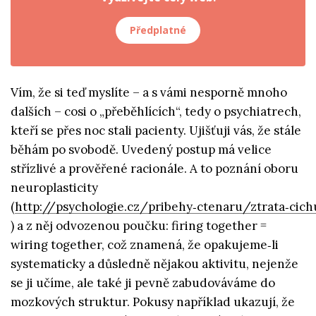
Předplatné
Vím, že si teď myslíte – a s vámi nesporně mnoho
dalších – cosi o „přeběhlících“, tedy o psychiatrech,
kteří se přes noc stali pacienty. Ujišťuji vás, že stále
běhám po svobodě. Uvedený postup má velice
střízlivé a prověřené racionále. A to poznání oboru
neuroplasticity
(
http://psychologie.cz/pribehy‑ctenaru/ztrata‑cich
) a z něj odvozenou poučku: firing together =
wiring together, což znamená, že opakujeme‑li
systematicky a důsledně nějakou aktivitu, nejenže
se ji učíme, ale také ji pevně zabudováváme do
mozkových struktur. Pokusy například ukazují, že