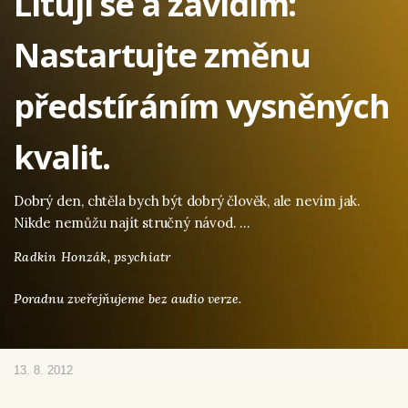
Lituji se a závidím:
Nastartujte změnu
předstíráním vysněných
kvalit.
Dobrý den, chtěla bych být dobrý člověk, ale nevím jak.
Nikde nemůžu najít stručný návod. …
Radkin Honzák,
psychiatr
Poradnu zveřejňujeme bez audio verze.
13. 8. 2012