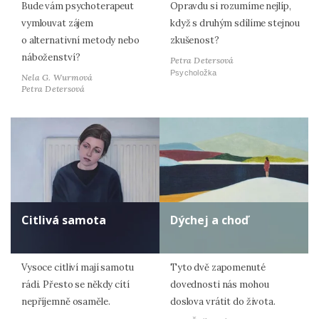
Bude vám psychoterapeut
Opravdu si rozumíme nejlíp,
vymlouvat zájem
když s druhým sdílíme stejnou
o alternativní metody nebo
zkušenost?
náboženství?
Petra Detersová
Psycholožka
Nela G. Wurmová
Petra Detersová
Citlivá samota
Dýchej a choď
Vysoce citliví mají samotu
Tyto dvě zapomenuté
rádi. Přesto se někdy cítí
dovednosti nás mohou
nepříjemně osaměle.
doslova vrátit do života.