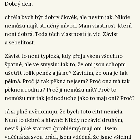
Dobrý den,
chtěla bych být dobrý člověk, ale nevím jak. Nikde
nemůžu najít stručný návod. Mám vlastnost, která
není dobrá. Teda těch vlastností je víc. Závist
a sebelítost.
Závist to není typická, kdy přeju všem všechno
špatné, ale ve smyslu: Jak to, že oni jsou schopni
ušetřit tolik peněz a já ne? Závidím, že ona je tak
pěkná. Proč já tak pěkná nejsem? Proč ona má tak
pěknou rodinu? Proč ji nemůžu mít? Proč to
nemůžu mít tak jednoduché jako to mají oni? Proč?
Já si plně uvědomuju, že bych toto cítit neměla.
Není to dobré a hlavně: Nikdy nezáviď druhým,
nevíš, jaké starosti (problémy) mají oni. Jsem
vděčná za svou práci, jsem vděčná, že jsme všichni