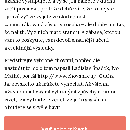
úžasně vystupujete, a vy se jim můžete v duchu
začít posmívat, protože dobře víte, že to nejste
„pravá vy“, že vy jste ve skutečnosti
zamindrákovaná závistivá osoba – ale dobře jim tak,
že nalítli. Vy z nich máte srandu. A zábava, kterou
vám to poskytne, vám dovolí snadnější učení
a efektnější výsledky.
Předstírejte vybrané chování, napřed ale
nastudujte, co o tom napsali Ladislav Špaček, Ivo
Mathé, portál
http://www.chovani.eu/
. Gutha
Jarkovského už můžete vynechat. Až všichni
užasnou nad vašimi vybranými způsoby a budou
civět, jen vy budete vědět, že je to šaškárna
a budete se skvěle bavit.
Využívejte celý web.