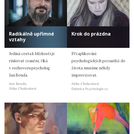
Radikálně upřímné
Krok do prázdna
vztahy
Jediná cesta k blízkosti je
Při aplikování
riskovat zranění, říká
psychologických poznatků do
v rozhovoru psycholog
života musíme někdy
Jan Benda.
improvizovat.
Jan Benda
Jitka Cholastová
Jitka Cholastová
Editorka Psychologie.cz