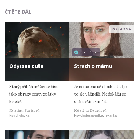
ČTĚTE DÁL
PORADNA
odemčené
Odyssea duše
Strach o mámu
Starý příběh můžeme číst
Je nemocná už dlouho, teď je
jako obrazy cesty zpátky
to ale vážnější. Nedokážu se
k sobě.
s tím vším smířit.
Kristina Sarisová
Kristýna Drozdová
Psycholožka
Psychoterapeutka, lékařka