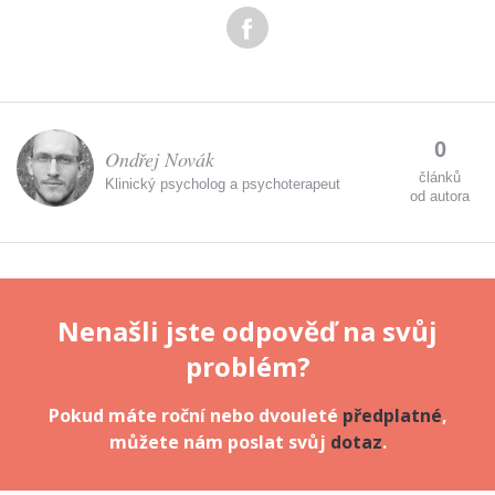
údajů.
0
Ondřej Novák
článků
Klinický psycholog a psychoterapeut
od autora
Nenašli jste odpověď na svůj
problém?
Pokud máte roční nebo dvouleté
předplatné
,
můžete nám poslat svůj
dotaz
.