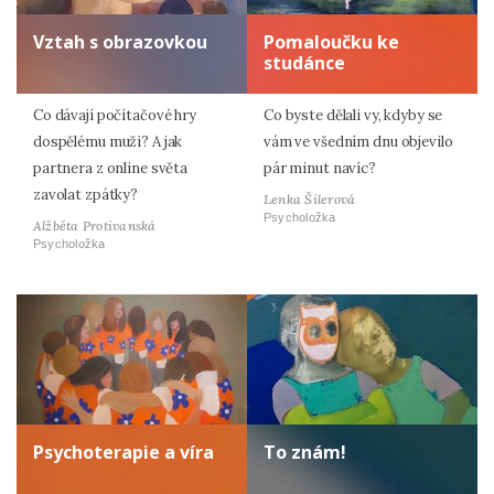
Vztah s obrazovkou
Pomaloučku ke
studánce
Co dávají počítačové hry
Co byste dělali vy, kdyby se
dospělému muži? A jak
vám ve všedním dnu objevilo
partnera z online světa
pár minut navíc?
zavolat zpátky?
Lenka Šilerová
Psycholožka
Alžběta Protivanská
Psycholožka
Psychoterapie a víra
To znám!