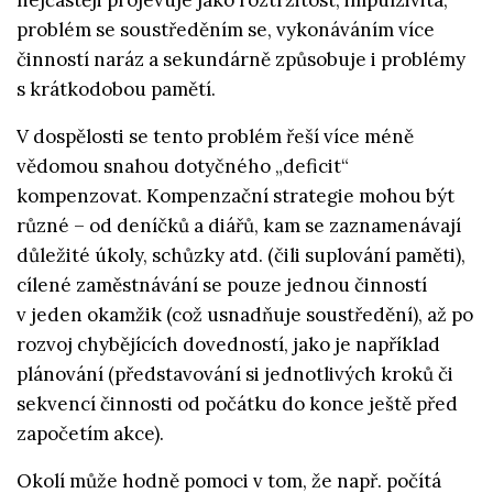
nejčastěji projevuje jako roztržitost, impulzivita,
problém se soustředěním se, vykonáváním více
činností naráz a sekundárně způsobuje i problémy
s krátkodobou pamětí.
V dospělosti se tento problém řeší více méně
vědomou snahou dotyčného „deficit“
kompenzovat. Kompenzační strategie mohou být
různé – od deníčků a diářů, kam se zaznamenávají
důležité úkoly, schůzky atd. (čili suplování paměti),
cílené zaměstnávání se pouze jednou činností
v jeden okamžik (což usnadňuje soustředění), až po
rozvoj chybějících dovedností, jako je například
plánování (představování si jednotlivých kroků či
sekvencí činnosti od počátku do konce ještě před
započetím akce).
Okolí může hodně pomoci v tom, že např. počítá