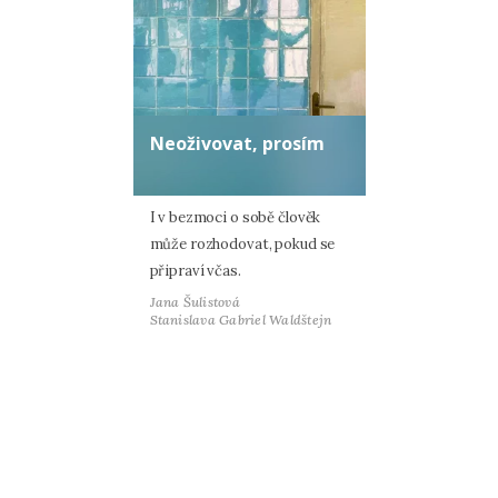
Neoživovat, prosím
I v bezmoci o sobě člověk
může rozhodovat, pokud se
připraví včas.
Jana Šulistová
Stanislava Gabriel Waldštejn