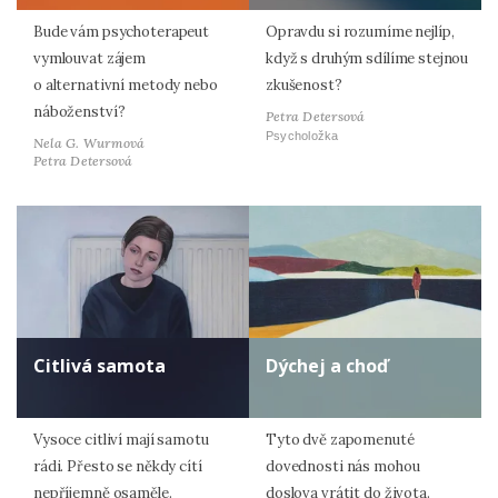
Bude vám psychoterapeut
Opravdu si rozumíme nejlíp,
vymlouvat zájem
když s druhým sdílíme stejnou
o alternativní metody nebo
zkušenost?
náboženství?
Petra Detersová
Psycholožka
Nela G. Wurmová
Petra Detersová
Citlivá samota
Dýchej a choď
Vysoce citliví mají samotu
Tyto dvě zapomenuté
rádi. Přesto se někdy cítí
dovednosti nás mohou
nepříjemně osaměle.
doslova vrátit do života.