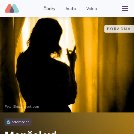
Články
Audio
Video
PORADNA
Foto: Shutterstock.com
odemčené