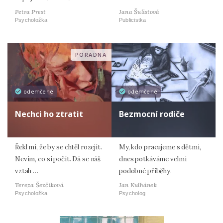
Petra Prest
Jana Šulistová
Psycholožka
Publicistka
PORADNA
odemčené
odemčené
Nechci ho ztratit
Bezmocní rodiče
Řekl mi, že by se chtěl rozejít.
My, kdo pracujeme s dětmi,
Nevím, co si počít. Dá se náš
dnes potkáváme velmi
vztah …
podobné příběhy.
Tereza Ševčíková
Jan Kulhánek
Psycholožka
Psycholog