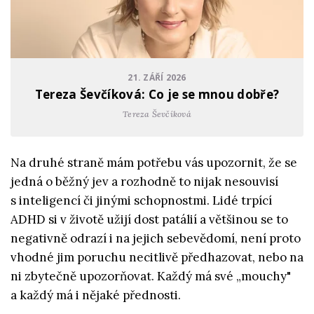
21. ZÁŘÍ 2026
Tereza Ševčíková: Co je se mnou dobře?
Tereza Ševčíková
Na druhé straně mám potřebu vás upozornit, že se
jedná o běžný jev a rozhodně to nijak nesouvisí
s inteligencí či jinými schopnostmi. Lidé trpící
ADHD si v životě užijí dost patálií a většinou se to
negativně odrazí i na jejich sebevědomí, není proto
vhodné jim poruchu necitlivě předhazovat, nebo na
ni zbytečně upozorňovat. Každý má své „mouchy"
a každý má i nějaké přednosti.