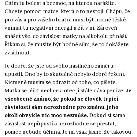
Cítím tu bolest a bezmoc, na kterou narážíte.
Chcete pomoci matce, která o to nestojí. Chápu, že
pro vás a pro vašeho bratra musí být hodně těžké
vnímat tu negativní energii a žít v ní. Zároveň
snášet vše, co závislost matky na alkoholu přináší.
Říkám si, že musíte být hodně silní, že to dokážete
zvládnout.
Je dobře, že jste od svého násilného záměru
upustil. Ono by to skutečně nebylo dobré řešení.
Nicméně musím se odrazit od toho, co píšete.
Matka se léčit nechce a otec jí stále dává peníze.
Je
všeobecně známo, že pokud se člověk trpící
závislostí sám nerozhodne pro změnu, jeho
okolí obvykle nic moc nezmůže.
Dokud si sama
závislost nepřipustí a nerozhodne se přestat,
pomoc nebude účinná. Je mi však jasné, že takovou