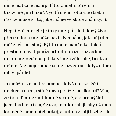
moje matka je manipulátor a mého otce má
takzvaně „na háku“. Vyčítá mému otci vše (třeba
i to, že může za to, jaké máme ve škole známky…).
Negativní energie je taky energií, ale takový život
přece nikoho nemůže bavit. Nechápu, jak můj otec
může být tak silný! Být to moje manželka, tak jí
přestanu dávat peníze a budu hrozit rozvodem,
dokud nepřestane pít, když ne kvůli sobě, tak kvůli
dětem. Ale moji rodiče se nerozvedou, i když o tom
mluví pár let.
Jak můžu své matce pomoci, když ona se léčit
nechce a otec jí stálé dává peníze na alkohol? Vím,
že to teď bude znít hodně špatně, ale přemýšlel
jsem hodně o tom, že svoji matku zabiji, aby už dala
konečně mému otci pokoj, a potom zabiji i sebe, ale