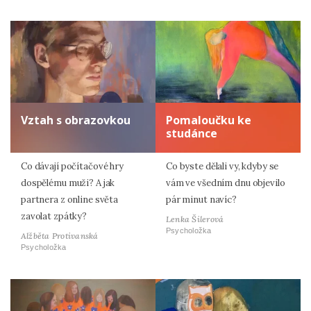
Vztah s obrazovkou
Pomaloučku ke
studánce
Co dávají počítačové hry
Co byste dělali vy, kdyby se
dospělému muži? A jak
vám ve všedním dnu objevilo
partnera z online světa
pár minut navíc?
zavolat zpátky?
Lenka Šilerová
Psycholožka
Alžběta Protivanská
Psycholožka