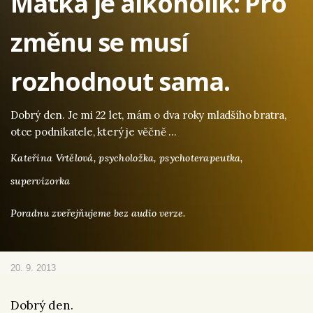
Matka je alkoholik: Pro
změnu se musí
rozhodnout sama.
Dobrý den. Je mi 22 let, mám o dva roky mladšího bratra,
otce podnikatele, který je věčně …
Kateřina Vrtělová,
psycholožka, psychoterapeutka,
supervizorka
Poradnu zveřejňujeme bez audio verze.
20. 9. 2013
Dobrý den.