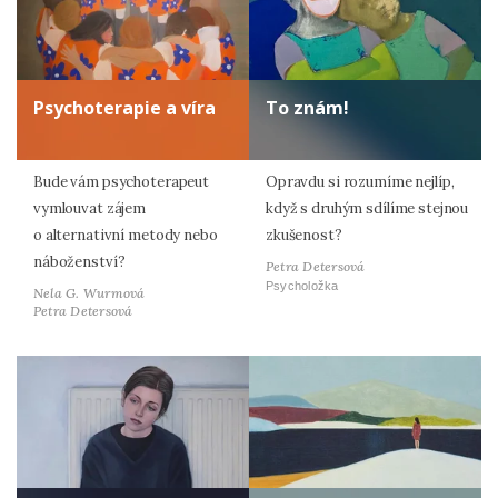
Psychoterapie a víra
To znám!
Bude vám psychoterapeut
Opravdu si rozumíme nejlíp,
vymlouvat zájem
když s druhým sdílíme stejnou
o alternativní metody nebo
zkušenost?
náboženství?
Petra Detersová
Psycholožka
Nela G. Wurmová
Petra Detersová