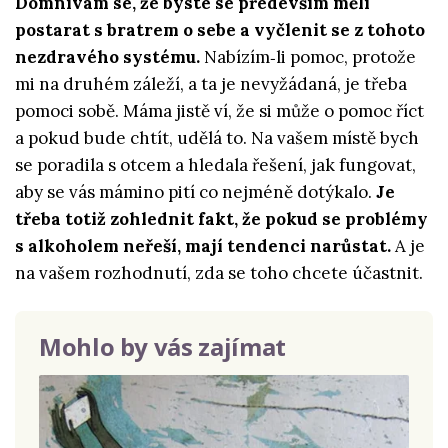
Domnívám se, že byste se především měli
postarat s bratrem o sebe a vyčlenit se z tohoto
nezdravého systému.
Nabízím‑li pomoc, protože
mi na druhém záleží, a ta je nevyžádaná, je třeba
pomoci sobě. Máma jistě ví, že si může o pomoc říct
a pokud bude chtít, udělá to. Na vašem místě bych
se poradila s otcem a hledala řešení, jak fungovat,
aby se vás mámino pití co nejméně dotýkalo.
Je
třeba totiž zohlednit fakt, že pokud se problémy
s alkoholem neřeší, mají tendenci narůstat.
A je
na vašem rozhodnutí, zda se toho chcete účastnit.
Mohlo by vás zajímat