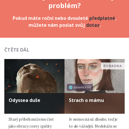
problém?
Pokud máte roční nebo dvouleté
předplatné
,
můžete nám poslat svůj
dotaz
.
ČTĚTE DÁL
PORADNA
odemčené
Odyssea duše
Strach o mámu
Starý příběh můžeme číst
Je nemocná už dlouho, teď je
jako obrazy cesty zpátky
to ale vážnější. Nedokážu se