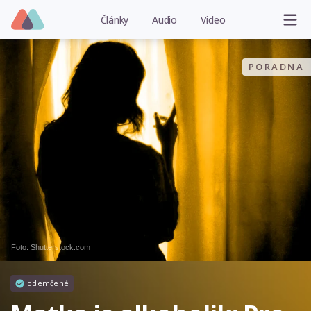
Články
Audio
Video
PORADNA
Foto: Shutterstock.com
odemčené