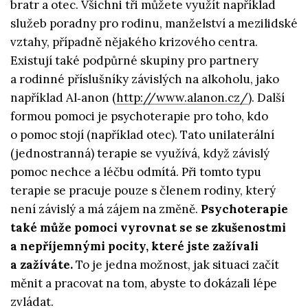
bratr a otec. Všichni tři můžete využít například
služeb poradny pro rodinu, manželství a mezilidské
vztahy, případně nějakého krizového centra.
Existují také podpůrné skupiny pro partnery
a rodinné příslušníky závislých na alkoholu, jako
například Al‑anon (
http://www.alanon.cz/
). Další
formou pomoci je psychoterapie pro toho, kdo
o pomoc stojí (například otec). Tato unilaterální
(jednostranná) terapie se využívá, když závislý
pomoc nechce a léčbu odmítá. Při tomto typu
terapie se pracuje pouze s členem rodiny, který
není závislý a má zájem na změně.
Psychoterapie
také může pomoci vyrovnat se se zkušenostmi
a nepříjemnými pocity, které jste zažívali
a zažíváte.
To je jedna možnost, jak situaci začít
měnit a pracovat na tom, abyste to dokázali lépe
zvládat.