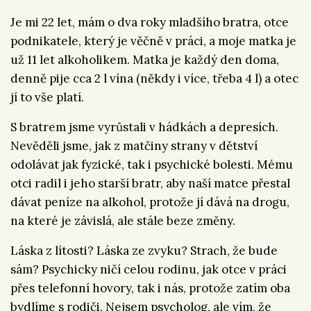
Je mi 22 let, mám o dva roky mladšího bratra, otce
podnikatele, který je věčně v práci, a moje matka je
už 11 let alkoholikem. Matka je každý den doma,
denně pije cca 2 l vína (někdy i více, třeba 4 l) a otec
jí to vše platí.
S bratrem jsme vyrůstali v hádkách a depresích.
Nevěděli jsme, jak z matčiny strany v dětství
odolávat jak fyzické, tak i psychické bolesti. Mému
otci radil i jeho starší bratr, aby naší matce přestal
dávat peníze na alkohol, protože jí dává na drogu,
na které je závislá, ale stále beze změny.
Láska z lítosti? Láska ze zvyku? Strach, že bude
sám? Psychicky ničí celou rodinu, jak otce v práci
přes telefonní hovory, tak i nás, protože zatím oba
bydlíme s rodiči. Nejsem psycholog, ale vím, že