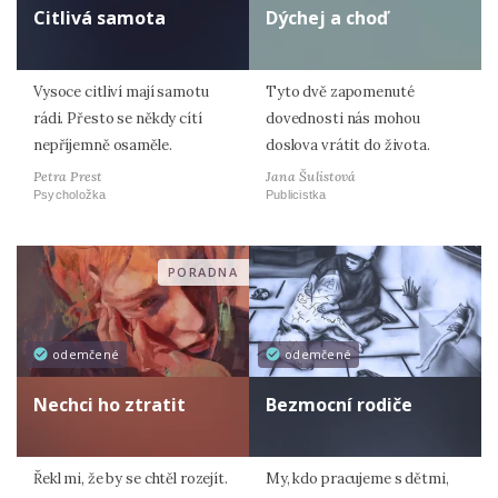
Citlivá samota
Dýchej a choď
Vysoce citliví mají samotu
Tyto dvě zapomenuté
rádi. Přesto se někdy cítí
dovednosti nás mohou
nepříjemně osaměle.
doslova vrátit do života.
Petra Prest
Jana Šulistová
Psycholožka
Publicistka
PORADNA
odemčené
odemčené
Nechci ho ztratit
Bezmocní rodiče
Řekl mi, že by se chtěl rozejít.
My, kdo pracujeme s dětmi,