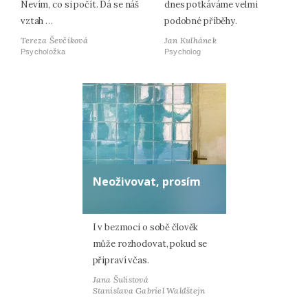
Nevím, co si počít. Dá se náš
dnes potkáváme velmi
vztah …
podobné příběhy.
Tereza Ševčíková
Jan Kulhánek
Psycholožka
Psycholog
Neoživovat, prosím
I v bezmoci o sobě člověk
může rozhodovat, pokud se
připraví včas.
Jana Šulistová
Stanislava Gabriel Waldštejn