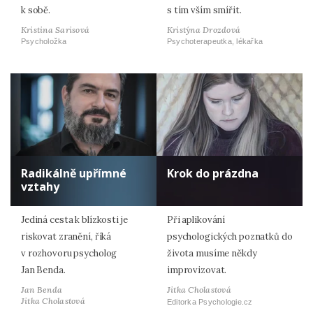
k sobě.
s tím vším smířit.
Kristina Sarisová
Kristýna Drozdová
Psycholožka
Psychoterapeutka, lékařka
Radikálně upřímné
Krok do prázdna
vztahy
Jediná cesta k blízkosti je
Při aplikování
riskovat zranění, říká
psychologických poznatků do
v rozhovoru psycholog
života musíme někdy
Jan Benda.
improvizovat.
Jan Benda
Jitka Cholastová
Jitka Cholastová
Editorka Psychologie.cz