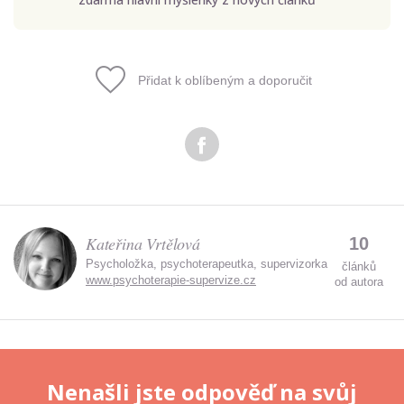
Přidat k oblíbeným a doporučit
Odeslat
Zadáním e-mailu souhlasíte se zpracováním osobních
údajů.
Kateřina Vrtělová
10
Psycholožka, psychoterapeutka, supervizorka
článků
www.psychoterapie-supervize.cz
od autora
Nenašli jste odpověď na svůj