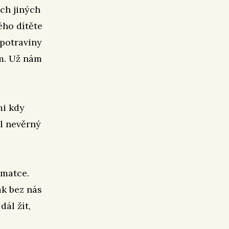
ch jiných
ého dítěte
 potraviny
em. Už nám
mi kdy
yl nevěrný
 matce.
ak bez nás
dál žít,