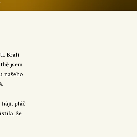
.
i. Brali
atbě jsem
ku našeho
á.
 háji, pláč
stila, že