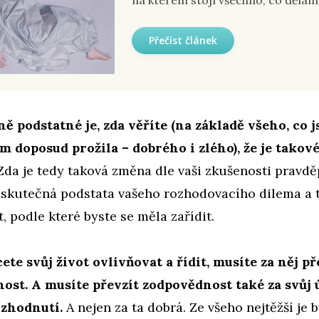
na kterém stojí všechno, co dělám
Přečíst článek
ě podstatné je, zda věříte (na základě všeho, co j
m doposud prožila – dobrého i zlého), že je tako
Zda je tedy taková změna dle vaši zkušenosti pravd
ž skutečná podstata vašeho rozhodovacího dilema a 
, podle které byste se měla zařídit.
te svůj život ovlivňovat a řídit, musíte za něj př
ost. A musíte převzít zodpovědnost také za svůj
rozhodnutí.
A nejen za ta dobrá. Ze všeho nejtěžší je b