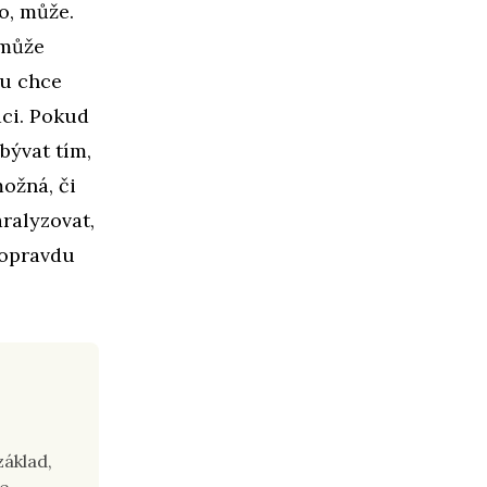
o, může.
 může
du chce
ci. Pokud
abývat tím,
ožná, či
aralyzovat,
 opravdu
základ,