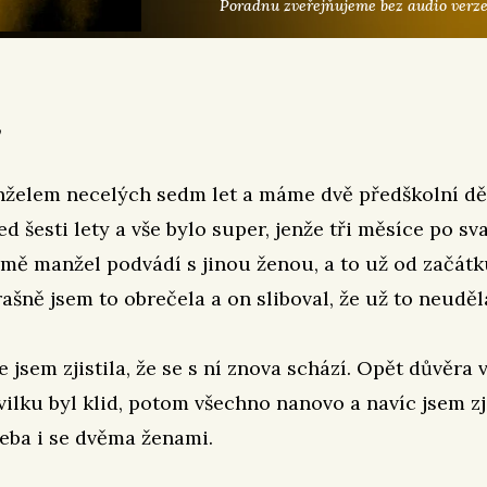
Poradnu zveřejňujeme bez audio verze
,
želem necelých sedm let a máme dvě předškolní dět
ed šesti lety a vše bylo super, jenže tři měsíce po sv
že mě manžel podvádí s jinou ženou, a to už od začát
rašně jsem to obrečela a on sliboval, že už to neuděl
 jsem zjistila, že se s ní znova schází. Opět důvěra v
hvilku byl klid, potom všechno nanovo a navíc jsem zji
řeba i se dvěma ženami.