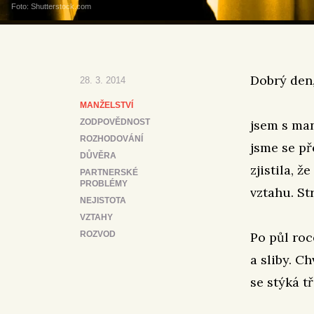
Foto: Shutterstock.com
Dobrý den
28. 3. 2014
MANŽELSTVÍ
ZODPOVĚDNOST
jsem s man
ROZHODOVÁNÍ
jsme se př
DŮVĚRA
zjistila, 
PARTNERSKÉ
PROBLÉMY
vztahu. St
NEJISTOTA
VZTAHY
ROZVOD
Po půl roce
a sliby. C
se stýká t