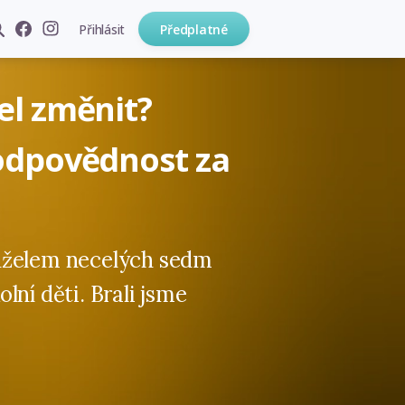
Přihlásit
Předplatné
l změnit?
odpovědnost za
nželem necelých sedm
lní děti. Brali jsme