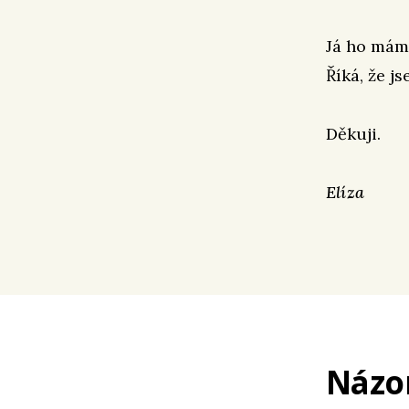
Já ho mám 
Říká, že j
Děkuji.
Elíza
Názo