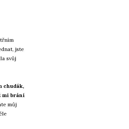
itřním
ednat, jste
la svůj
em chudák,
ž mi brání
te můj
ěle