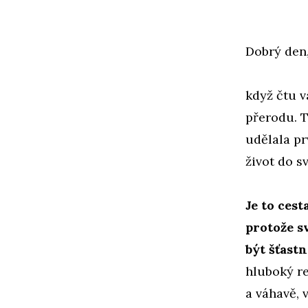
Dobrý den,
když čtu v
přerodu. T
udělala prv
život do s
Je to cest
protože sv
být šťast
hluboký re
a váhavě, 