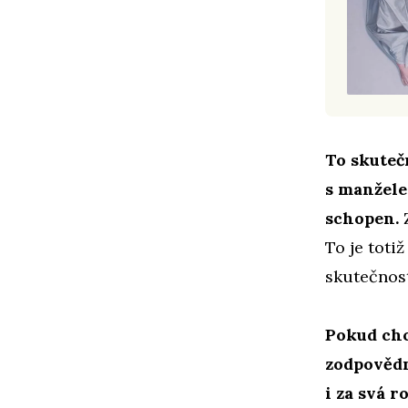
To skutečn
s manžele
schopen.
To je toti
skutečnost
Pokud chce
zodpovědn
i za svá 