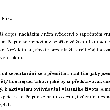
 Elízo,
áš dopis, nacházím v něm svědectví o započatém vn
ím, že jste se rozhodla v nepříznivé životní situaci j
ní krok k tomu, abyste přestala žít v roli oběti a vza
vých rukou.
a od sebelitování se a přemítání nad tím, jaký js
ět/lidé nejsou takoví jaké by si představoval, co
ný, k aktivnímu ovlivňování vlastního života.
A má
spekt za to, že jste se na tuto cestu, byť zatím nesm
vydala.