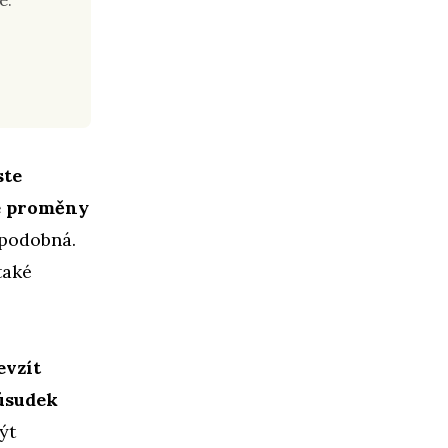
e.
ste
vé proměny
ěpodobná.
také
evzít
 úsudek
ýt