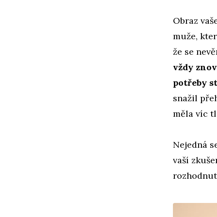
Obraz vaše
muže, kter
že se nevě
vždy znov
potřeby st
snažil pře
měla víc t
Nejedná se
vaší zkuše
rozhodnut