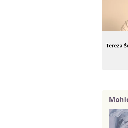
Tereza Š
Mohlo