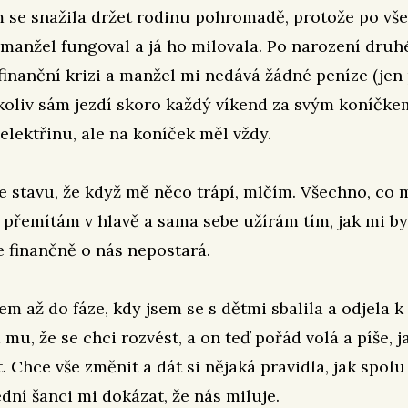
 se snažila držet rodinu pohromadě, protože po vše
manžel fungoval a já ho milovala. Po narození druh
inanční krizi a manžel mi nedává žádné peníze (jen
ačkoliv sám jezdí skoro každý víkend za svým koníčk
i elektřinu, ale na koníček měl vždy.
e stavu, že když mě něco trápí, mlčím. Všechno, co 
i přemítám v hlavě a sama sebe užírám tím, jak mi b
se finančně o nás nepostará.
em až do fáze, kdy jsem se s dětmi sbalila a odjela k
 mu, že se chci rozvést, a on teď pořád volá a píše, j
. Chce vše změnit a dát si nějaká pravidla, jak spolu 
dní šanci mi dokázat, že nás miluje.