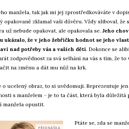
ho manžela, tak jak mi jej zprostředkováváte v dopis
ý opakovaně zklamal vaši důvěru. Vždy sliboval, že 
ra už nebude opakovat, ale opakovala se.
Jeho chov
u ukázalo, že v jeho žebříčku hodnot se jeho vlas
aví nad potřeby vás a vašich dětí
. Dokonce se alib
hrát zodpovědnost za svá selhání na vás s tím, že to 
lačit na změnu a dát mu nůž na krk.
 o ucelený obraz, to si uvědomuji. Reprezentuje je
nosti s manželem – je to ta část, která byla důležitá 
í manžela opustit.
Ptáte se, zda se manž
PŘEDNÁŠKA