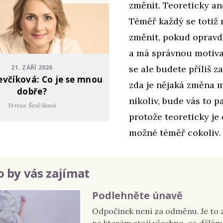
změnit. Teoreticky an
Téměř každý se totiž
změnit, pokud oprav
a má správnou motiva
21. ZÁŘÍ 2026
se ale budete příliš z
evčíková: Co je se mnou
zda je nějaká změna m
dobře?
nikoliv, bude vás to p
Tereza Ševčíková
protože teoreticky je
možné téměř cokoliv.
 by vás zajímat
Podlehněte únavě
Odpočinek není za odměnu. Je to 