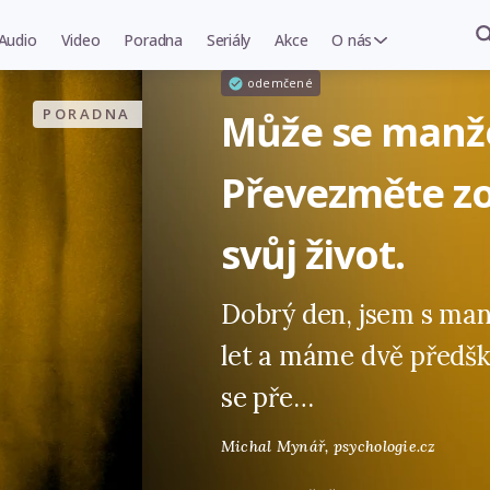
Audio
Video
Poradna
Seriály
Akce
O nás
odemčené
PORADNA
Může se manže
Převezměte z
svůj život.
Dobrý den, jsem s ma
let a máme dvě předško
se pře…
Michal Mynář,
psychologie.cz