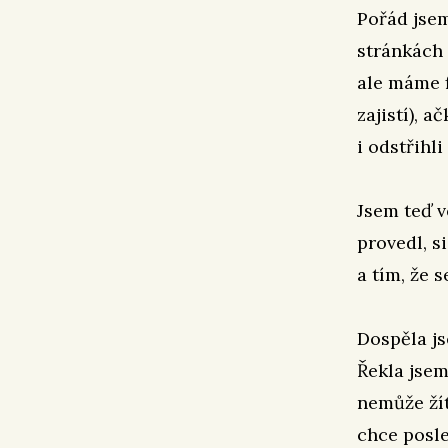
Pořád jsem
stránkách 
ale máme f
zajistí), 
i odstřihl
Jsem teď v
provedl, s
a tím, že 
Dospěla js
Řekla jsem
nemůže žít
chce posle