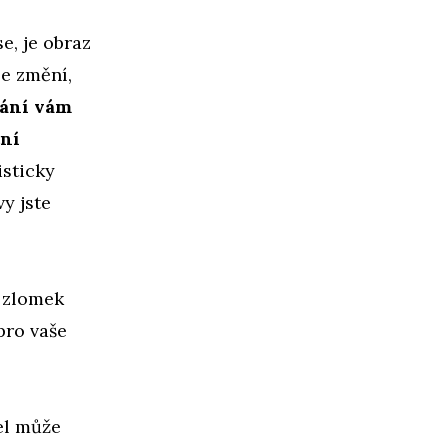
e, je obraz
se změní,
ání vám
tní
isticky
vy jste
n zlomek
pro vaše
el může