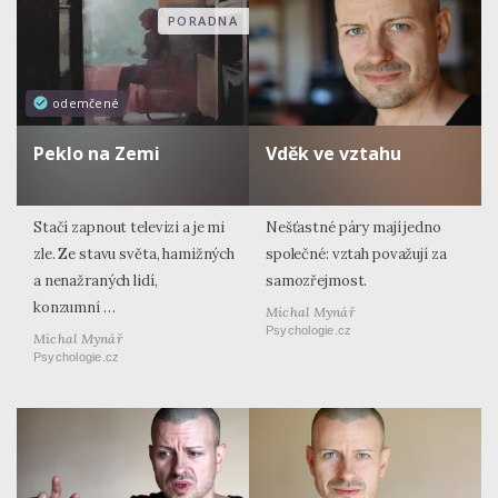
PORADNA
odemčené
Peklo na Zemi
Vděk ve vztahu
Stačí zapnout televizi a je mi
Nešťastné páry mají jedno
zle. Ze stavu světa, hamižných
společné: vztah považují za
a nenažraných lidí,
samozřejmost.
konzumní …
Michal Mynář
Psychologie.cz
Michal Mynář
Psychologie.cz