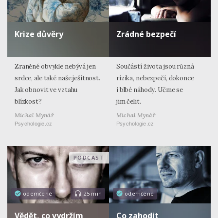
Krize důvěry
Zrádné bezpečí
Zraněné obvykle nebývá jen
Součástí života jsou různá
srdce, ale také naše ješitnost.
rizika, nebezpečí, dokonce
Jak obnovit ve vztahu
i blbé náhody. Učme se
blízkost?
jim čelit.
Michal Mynář
Michal Mynář
Psychologie.cz
Psychologie.cz
PODCAST
odemčené
25 min
odemčené
Vědět, co vydržím
Co zahodit