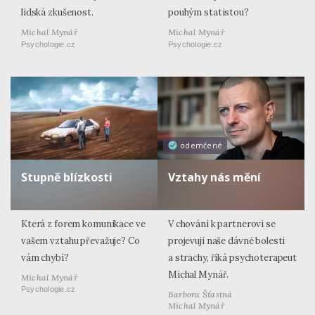
lidská zkušenost.
pouhým statistou?
Michal Mynář
Michal Mynář
Psychologie.cz
Psychologie.cz
odemčené
Stupně blízkosti
Vztahy nás mění
Která z forem komunikace ve
V chování k partnerovi se
vašem vztahu převažuje? Co
projevují naše dávné bolesti
vám chybí?
a strachy, říká psychoterapeut
Michal Mynář.
Michal Mynář
Psychologie.cz
Barbora Šťastná
Michal Mynář