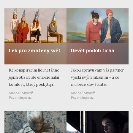
Lék pro zmatený svět
Devět podob ticha
Ke konspiracím lidi netáhne
Jakou zprávu vám váš partner
jejich obsah, ale emocionální
vysílá svým mlčením – a co
komfort, který poskytují.
mu beze slov říkáte …
Michal Mynář
Michal Mynář
Psychologie.cz
Psychologie.cz