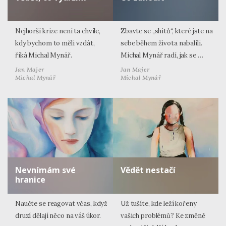
Nejhorší krize není ta chvíle,
Zbavte se „shitů“, které jste na
kdy bychom to měli vzdát,
sebe během života nabalili.
říká Michal Mynář.
Michal Mynář radí, jak se …
Jan Majer
Jan Majer
Michal Mynář
Michal Mynář
Nevnímám své
Vědět nestačí
hranice
Naučte se reagovat včas, když
Už tušíte, kde leží kořeny
druzí dělají něco na váš úkor.
vašich problémů? Ke změně