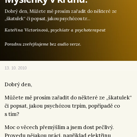
Dobrý den, Můžete mě prosím zařadit do některé ze
„škatulek“ či popsat, jakou psychózou tr…
Kateřina Victorinová,
psychiatr a psychoterapeut
Poradnu zveřejňujeme bez audio verze.
13. 10. 2010
Dobrý den,
Můžete mě prosím zařadit do některé ze „škatulek“
či popsat, jakou psychózou trpím, popřípadě co
s tím?
Moc o věcech přemýšlím a jsem dost pečlivý.
Provedu nějakou práci, například elektřinu