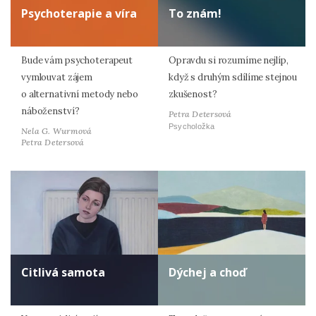
Psychoterapie a víra
To znám!
Bude vám psychoterapeut
Opravdu si rozumíme nejlíp,
vymlouvat zájem
když s druhým sdílíme stejnou
o alternativní metody nebo
zkušenost?
náboženství?
Petra Detersová
Psycholožka
Nela G. Wurmová
Petra Detersová
Citlivá samota
Dýchej a choď