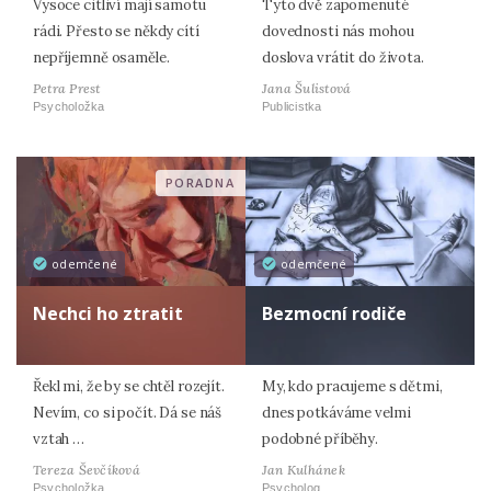
Vysoce citliví mají samotu
Tyto dvě zapomenuté
rádi. Přesto se někdy cítí
dovednosti nás mohou
nepříjemně osaměle.
doslova vrátit do života.
Petra Prest
Jana Šulistová
Psycholožka
Publicistka
PORADNA
odemčené
odemčené
Nechci ho ztratit
Bezmocní rodiče
Řekl mi, že by se chtěl rozejít.
My, kdo pracujeme s dětmi,
Nevím, co si počít. Dá se náš
dnes potkáváme velmi
vztah …
podobné příběhy.
Tereza Ševčíková
Jan Kulhánek
Psycholožka
Psycholog