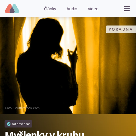
Články
Audio
Video
PORADNA
Foto: Shutterstock.com
odemčené
Myšlenky v kruhu.