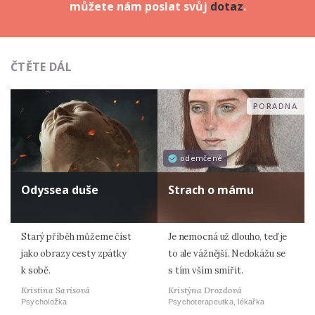
můžete nám poslat svůj
dotaz
.
ČTĚTE DÁL
PORADNA
odemčené
Odyssea duše
Strach o mámu
Starý příběh můžeme číst
Je nemocná už dlouho, teď je
jako obrazy cesty zpátky
to ale vážnější. Nedokážu se
k sobě.
s tím vším smířit.
Kristina Sarisová
Kristýna Drozdová
Psycholožka
Psychoterapeutka, lékařka