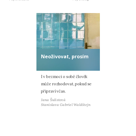
Neoživovat, prosím
I v bezmoci o sobě člověk
může rozhodovat, pokud se
připraví včas.
Jana Šulistová
Stanislava Gabriel Waldštejn