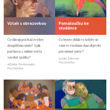
Vztah s obrazovkou
Pomaloučku ke
studánce
Co dávají počítačové hry
Co byste dělali vy, kdyby se
dospělému muži? A jak
vám ve všedním dnu objevilo
partnera z online světa
pár minut navíc?
zavolat zpátky?
Lenka Šilerová
Psycholožka
Alžběta Protivanská
Psycholožka