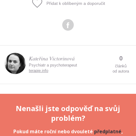
Přidat k oblíbeným a doporučit
Odeslat
Zadáním e-mailu souhlasíte se zpracováním osobních
údajů.
Kateřina Victorinová
0
Psychiatr a psychoterapeut
článků
terapie.info
od autora
Nenašli jste odpověď na svůj
problém?
Pokud máte roční nebo dvouleté
předplatné
,