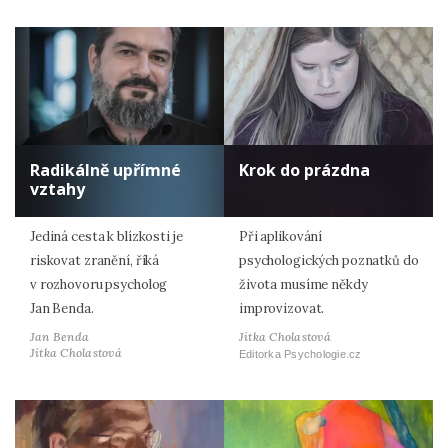
Radikálně upřímné
Krok do prázdna
vztahy
Jediná cesta k blízkosti je
Při aplikování
riskovat zranění, říká
psychologických poznatků do
v rozhovoru psycholog
života musíme někdy
Jan Benda.
improvizovat.
Jan Benda
Jitka Cholastová
Jitka Cholastová
Editorka Psychologie.cz