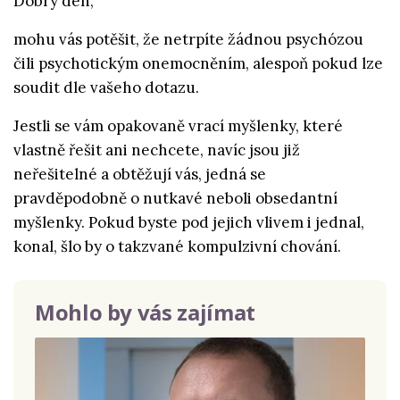
Dobrý den,
mohu vás potěšit, že netrpíte žádnou psychózou
čili psychotickým onemocněním, alespoň pokud lze
soudit dle vašeho dotazu.
Jestli se vám opakovaně vrací myšlenky, které
vlastně řešit ani nechcete, navíc jsou již
neřešitelné a obtěžují vás, jedná se
pravděpodobně o nutkavé neboli obsedantní
myšlenky. Pokud byste pod jejich vlivem i jednal,
konal, šlo by o takzvané kompulzivní chování.
Mohlo by vás zajímat