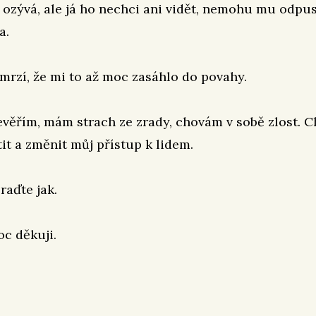
 ozývá, ale já ho nechci ani vidět, nemohu mu odpust
a.
mrzí, že mi to až moc zasáhlo do povahy.
ěřím, mám strach ze zrady, chovám v sobě zlost. C
t a změnit můj přístup k lidem.
raďte jak.
c děkuji.