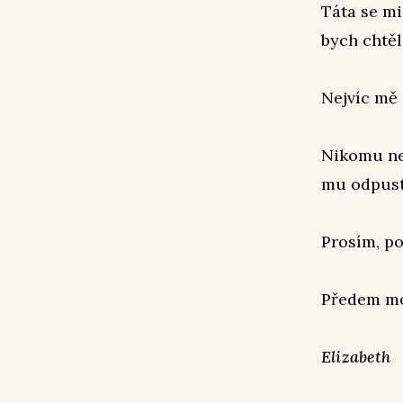
Táta se mi
bych chtěl
Nejvíc mě 
Nikomu nev
mu odpusti
Prosím, po
Předem mo
Elizabeth