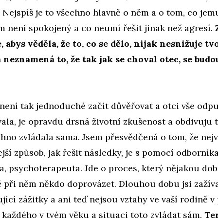
 Nejspíš je to všechno hlavně o něm a o tom, co jemu
ím není spokojený a co neumí řešit jinak než agresí.
e, abys věděla, že to, co se dělo, nijak nesnižuje tv
 neznamená to, že tak jak se choval otec, se budo
 není tak jednoduché začít důvěřovat a otci vše odpus
vala, je opravdu drsná životní zkušenost a obdivuju to
hno zvládala sama. Jsem přesvědčená o tom, že nej
ejší způsob, jak řešit následky, je s pomocí odborník
, psychoterapeuta. Jde o proces, který nějakou dob
ě při něm někdo doprovázet. Dlouhou dobu jsi zažív
jící zážitky a ani teď nejsou vztahy ve vaší rodině v
y každého v tvém věku a situaci toto zvládat sám.
Te