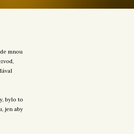
řede mnou
ozvod,
dával
, bylo to
u, jen aby