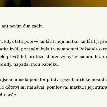
 ani nevím čím začít.
et, když táta poprvé zmlátil moji matku, zmlátil ji p
atka kvůli poranění byla i v nemocnici.Požádala o r
lekl přes 5 let, protože si otec vymýšlel samou lež, u
soudy, napadal mou babičku.
 jsem musela podstoupit dva psychiatrické posudky
lé dětství mi nalhával, pomlouval matku, i její stran
do péče.