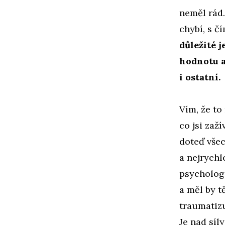
neměl rád.
chybí, s č
důležité j
hodnotu a
i ostatní.
Vím, že to
co jsi zaží
doteď všec
a nejrychl
psychologa
a měl by t
traumatizu
Je nad síl