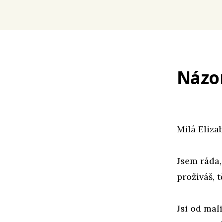
Názo
Milá Eliza
Jsem ráda,
prožíváš, 
Jsi od mal