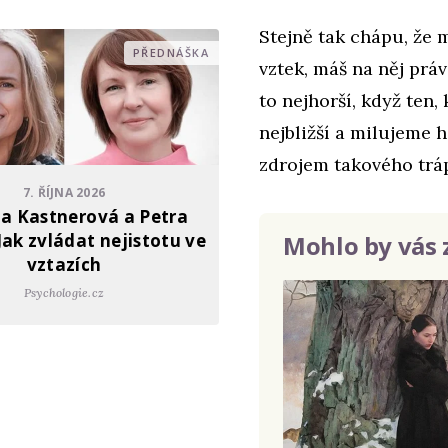
Stejně tak chápu, že 
PŘEDNÁŠKA
vztek, máš na něj právo
to nejhorší, když ten,
nejbližší a milujeme h
zdrojem takového trá
7. ŘÍJNA 2026
a Kastnerová a Petra
Mohlo by vás 
Jak zvládat nejistotu ve
vztazích
Psychologie.cz