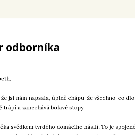
r odborníka
beth,
 že jsi nám napsala, úplně chápu, že všechno, co d
tě trápí a zanechává bolavé stopy.
ička svědkem tvrdého domácího násilí. To je spojen