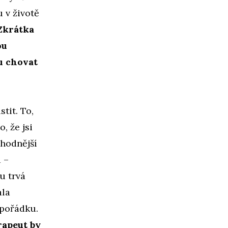
 v životě
Zkrátka
ou
u chovat
tit. To,
, že jsi
vhodnější
a –
u trvá
ala
 pořádku.
rapeut by