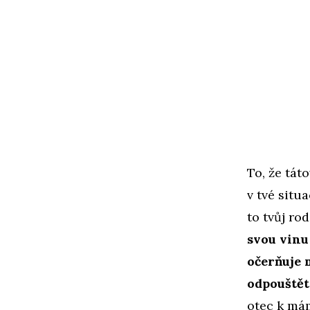
To, že tát
v tvé situ
to tvůj ro
svou vinu 
očerňuje m
odpouštět
otec k mám