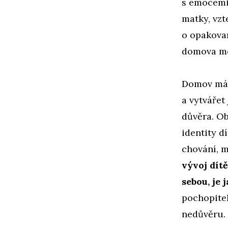
s emocemi 
matky, vzt
o opakovan
domova mez
Domov má 
a vytvářet
důvěra. Ob
identity d
chování, m
vývoj dítě
sebou, je
pochopitel
nedůvěru.