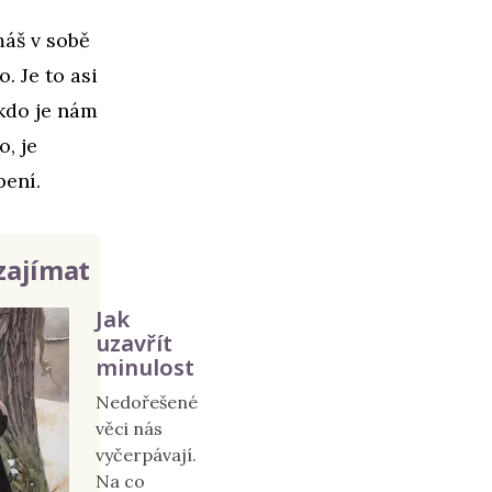
máš v sobě
. Je to asi
 kdo je nám
o, je
pení.
zajímat
Jak
uzavřít
minulost
Nedořešené
věci nás
vyčerpávají.
Na co