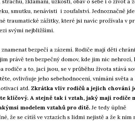
strachu, zklamání, úzkosti, obav o sebe i o život a z
eku, smutku, nenávisti i zoufalství. Jednoznačně jde
é traumatické zážitky, které jsi navíc prožívala v p
i svými nejbližšími.
znamenat bezpečí a zázemí. Rodiče mají děti chráni
 jim právě ten bezpečný domov, kde jim nic nehrozí,
a rodiče a to, jací jsou, se v průběhu života stává s
ítěte, ovlivňuje jeho sebehodnocení, vnímání světa a l
otivaci atd.
Zkrátka vliv rodičů a jejich chování j
te klíčový. A stejně tak i vztah, jaký mají rodiče 
 jakýmsi modelem vztahů pro dítě.
Je tedy úplně
né, že se cítíš ve vztazích s lidmi nejistě a že k nim