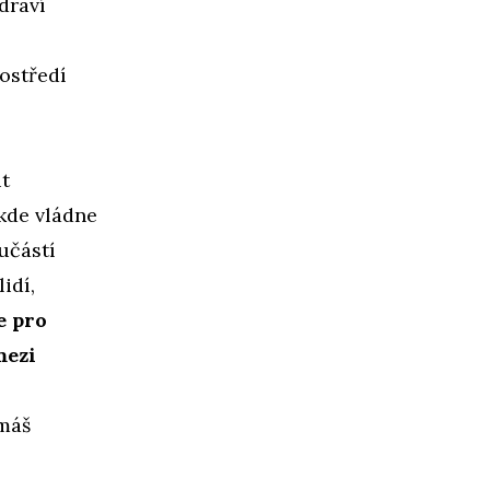
draví
rostředí
t
 kde vládne
oučástí
idí,
e pro
mezi
 máš