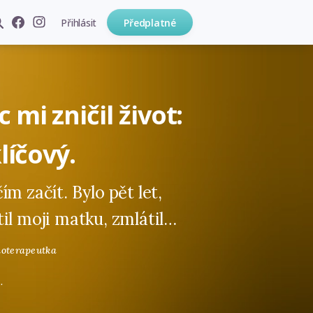
Přihlásit
Předplatné
 mi zničil život:
klíčový.
m začít. Bylo pět let,
il moji matku, zmlátil…
hoterapeutka
.