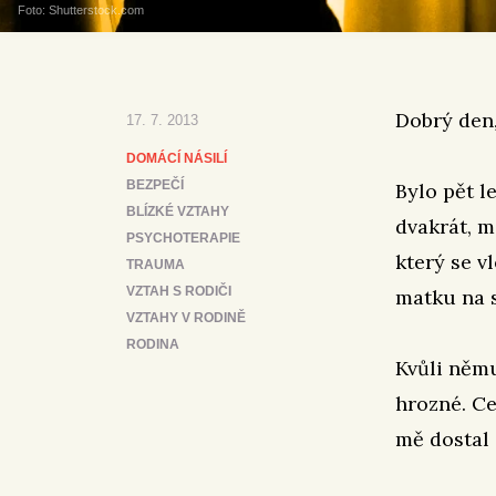
Foto: Shutterstock.com
Dobrý den,
17. 7. 2013
DOMÁCÍ NÁSILÍ
BEZPEČÍ
Bylo pět l
BLÍZKÉ VZTAHY
dvakrát, m
PSYCHOTERAPIE
který se v
TRAUMA
VZTAH S RODIČI
matku na 
VZTAHY V RODINĚ
RODINA
Kvůli němu
hrozné. Ce
mě dostal 