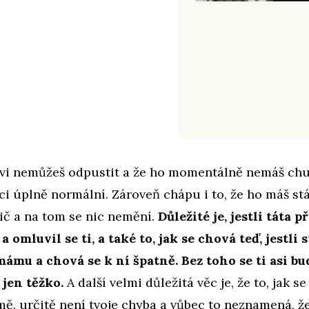
ovi nemůžeš odpustit a že ho momentálně nemáš chuť
aci úplně normální. Zároveň chápu i to, že ho máš stá
dič a na tom se nic nemění.
Důležité je, jestli táta p
a omluvil se ti, a také to, jak se chová teď, jestli s
ámu a chová se k ní špatně. Bez toho se ti asi bu
 jen těžko.
A další velmi důležitá věc je, že to, jak s
ě, určitě není tvoje chyba a vůbec to neznamená, že