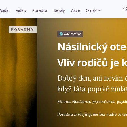
Audio
Video
Poradna
Seriály
Akce
O nás
PORADNA
odemčené
Násilnický otec
Vliv rodičů je 
Dobrý den, ani nevím čí
když táta poprvé zmlát
Milena Nováková,
psycholožka, psyc
Poradnu zveřejňujeme bez audio verze