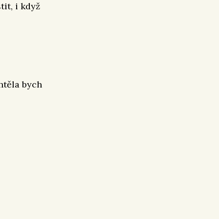
it, i když
htěla bych