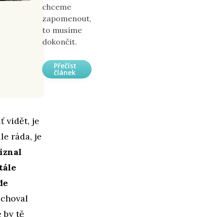
chceme
zapomenout,
to musíme
dokončit.
Přečíst
článek
 vidět, je
le ráda, je
řiznal
tále
de
e choval
 by tě